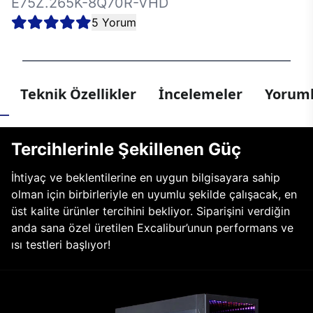
E75Z.265K-8Q70R-VHD
5 Yorum
Teknik Özellikler
İncelemeler
Yoruml
Tercihlerinle Şekillenen Güç
İhtiyaç ve beklentilerine en uygun bilgisayara sahip
olman için birbirleriyle en uyumlu şekilde çalışacak, en
üst kalite ürünler tercihini bekliyor. Siparişini verdiğin
anda sana özel üretilen Excalibur’unun performans ve
ısı testleri başlıyor!