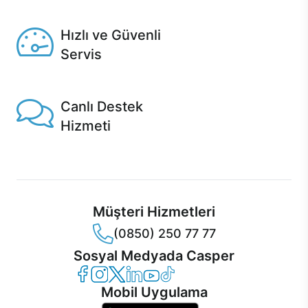
Seçili ürünlerde Aynı Gün Teslim!
Hızlı ve Güvenli
Servis
1 Saatte servis, Jet servis ve Turbo servis seçenekleri
Casper'da!
Canlı Destek
Hizmeti
Ürünlerinizle ilgili Casper Canlı Destek hizmeti her daim
sizinle.
Müşteri Hizmetleri
(0850) 250 77 77
Sosyal Medyada Casper
Casper Facebook
Casper Instagram
Casper Twitter
Casper LinkedIn
Casper YouTube
Casper TikTok
Mobil Uygulama