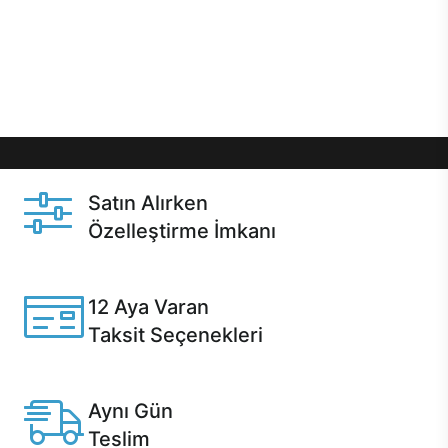
gibi özel fırsatlar Casper kullanıcılarını bekliyor.
Üstelik satın alma ve satın alma sonrasında hızlı
destek sayesinde Casper kullanıcıların her zaman
yanında!
Satın Alırken
Özelleştirme İmkanı
Casper ürünlerini satın alırken ihtiyacınıza göre
özelleştirebilirsiniz.
12 Aya Varan
Taksit Seçenekleri
Anlaşmalı kredi kartlarına 12 aya varan taksit seçenekleri
Casper'da.
Aynı Gün
Teslim