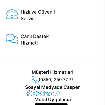
Seçili ürünlerde Aynı Gün Teslim!
Hızlı ve Güvenli
Servis
1 Saatte servis, Jet servis ve Turbo servis seçenekleri
Casper'da!
Canlı Destek
Hizmeti
Ürünlerinizle ilgili Casper Canlı Destek hizmeti her daim
sizinle.
Müşteri Hizmetleri
(0850) 250 77 77
Sosyal Medyada Casper
Casper Facebook
Casper Instagram
Casper Twitter
Casper LinkedIn
Casper YouTube
Casper TikTok
Mobil Uygulama