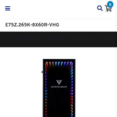
0
E75Z.265K-8X60R-VHG
Oyun Bilgisayarı
Masaüstü Oyun Bilgisayarı
Excalibur