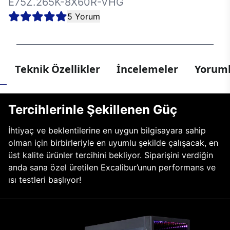
E75Z.265K-8X60R-VHG
5 Yorum
Teknik Özellikler
İncelemeler
Yoruml
Tercihlerinle Şekillenen Güç
İhtiyaç ve beklentilerine en uygun bilgisayara sahip
olman için birbirleriyle en uyumlu şekilde çalışacak, en
üst kalite ürünler tercihini bekliyor. Siparişini verdiğin
anda sana özel üretilen Excalibur’unun performans ve
ısı testleri başlıyor!