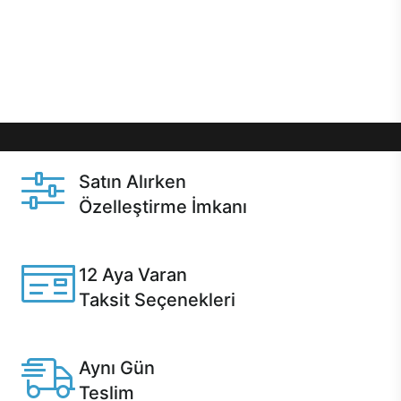
gibi özel fırsatlar Casper kullanıcılarını bekliyor.
Üstelik satın alma ve satın alma sonrasında hızlı
destek sayesinde Casper kullanıcıların her zaman
yanında!
Satın Alırken
Özelleştirme İmkanı
Casper ürünlerini satın alırken ihtiyacınıza göre
özelleştirebilirsiniz.
12 Aya Varan
Taksit Seçenekleri
Anlaşmalı kredi kartlarına 12 aya varan taksit seçenekleri
Casper'da.
Aynı Gün
Teslim