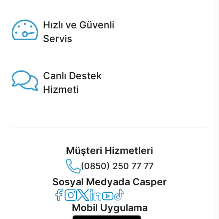
Seçili ürünlerde Aynı Gün Teslim!
Hızlı ve Güvenli
Servis
1 Saatte servis, Jet servis ve Turbo servis seçenekleri
Casper'da!
Canlı Destek
Hizmeti
Ürünlerinizle ilgili Casper Canlı Destek hizmeti her daim
sizinle.
Müşteri Hizmetleri
(0850) 250 77 77
Sosyal Medyada Casper
Casper Facebook
Casper Instagram
Casper Twitter
Casper LinkedIn
Casper YouTube
Casper TikTok
Mobil Uygulama