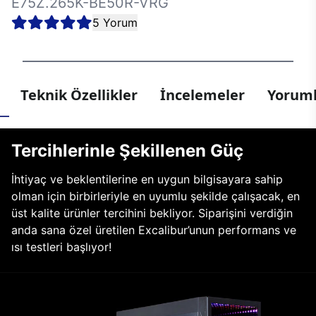
E75Z.265K-BE50R-VRG
5 Yorum
Teknik Özellikler
İncelemeler
Yoruml
Tercihlerinle Şekillenen Güç
İhtiyaç ve beklentilerine en uygun bilgisayara sahip
olman için birbirleriyle en uyumlu şekilde çalışacak, en
üst kalite ürünler tercihini bekliyor. Siparişini verdiğin
anda sana özel üretilen Excalibur’unun performans ve
ısı testleri başlıyor!