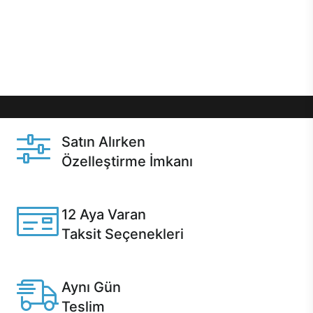
gibi özel fırsatlar Casper kullanıcılarını bekliyor.
Üstelik satın alma ve satın alma sonrasında hızlı
destek sayesinde Casper kullanıcıların her zaman
yanında!
Satın Alırken
Özelleştirme İmkanı
Casper ürünlerini satın alırken ihtiyacınıza göre
özelleştirebilirsiniz.
12 Aya Varan
Taksit Seçenekleri
Anlaşmalı kredi kartlarına 12 aya varan taksit seçenekleri
Casper'da.
Aynı Gün
Teslim