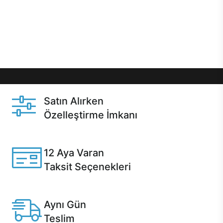
gibi özel fırsatlar Casper kullanıcılarını bekliyor.
Üstelik satın alma ve satın alma sonrasında hızlı
destek sayesinde Casper kullanıcıların her zaman
yanında!
Satın Alırken
Özelleştirme İmkanı
Casper ürünlerini satın alırken ihtiyacınıza göre
özelleştirebilirsiniz.
12 Aya Varan
Taksit Seçenekleri
Anlaşmalı kredi kartlarına 12 aya varan taksit seçenekleri
Casper'da.
Aynı Gün
Teslim