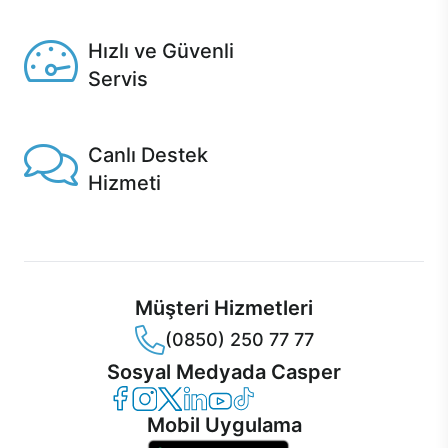
Seçili ürünlerde Aynı Gün Teslim!
Hızlı ve Güvenli
Servis
1 Saatte servis, Jet servis ve Turbo servis seçenekleri
Casper'da!
Canlı Destek
Hizmeti
Ürünlerinizle ilgili Casper Canlı Destek hizmeti her daim
sizinle.
Müşteri Hizmetleri
(0850) 250 77 77
Sosyal Medyada Casper
Casper Facebook
Casper Instagram
Casper Twitter
Casper LinkedIn
Casper YouTube
Casper TikTok
Mobil Uygulama