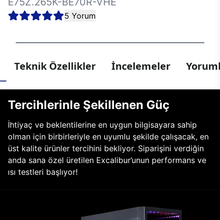
E75Z.265K-BE70R-VHE
5 Yorum
Teknik Özellikler
İncelemeler
Yoruml
Tercihlerinle Şekillenen Güç
İhtiyaç ve beklentilerine en uygun bilgisayara sahip
olman için birbirleriyle en uyumlu şekilde çalışacak, en
üst kalite ürünler tercihini bekliyor. Siparişini verdiğin
anda sana özel üretilen Excalibur’unun performans ve
ısı testleri başlıyor!