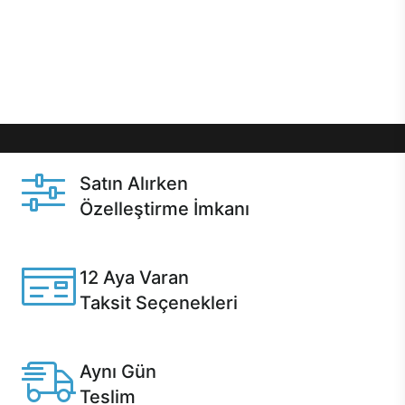
gibi özel fırsatlar Casper kullanıcılarını bekliyor.
Üstelik satın alma ve satın alma sonrasında hızlı
destek sayesinde Casper kullanıcıların her zaman
yanında!
Satın Alırken
Özelleştirme İmkanı
Casper ürünlerini satın alırken ihtiyacınıza göre
özelleştirebilirsiniz.
12 Aya Varan
Taksit Seçenekleri
Anlaşmalı kredi kartlarına 12 aya varan taksit seçenekleri
Casper'da.
Aynı Gün
Teslim