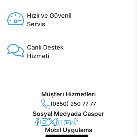
Seçili ürünlerde Aynı Gün Teslim!
Hızlı ve Güvenli
Servis
1 Saatte servis, Jet servis ve Turbo servis seçenekleri
Casper'da!
Canlı Destek
Hizmeti
Ürünlerinizle ilgili Casper Canlı Destek hizmeti her daim
sizinle.
Müşteri Hizmetleri
(0850) 250 77 77
Sosyal Medyada Casper
Casper Facebook
Casper Instagram
Casper Twitter
Casper LinkedIn
Casper YouTube
Casper TikTok
Mobil Uygulama