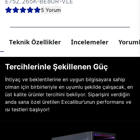
E75Z.265K-BE80R-VLE
5 Yorum
Teknik Özellikler
İncelemeler
Yoruml
Tercihlerinle Şekillenen Güç
İhtiyaç ve beklentilerine en uygun bilgisayara sahip
olman için birbirleriyle en uyumlu şekilde çalışacak, en
üst kalite ürünler tercihini bekliyor. Siparişini verdiğin
anda sana özel üretilen Excalibur’unun performans ve
ısı testleri başlıyor!