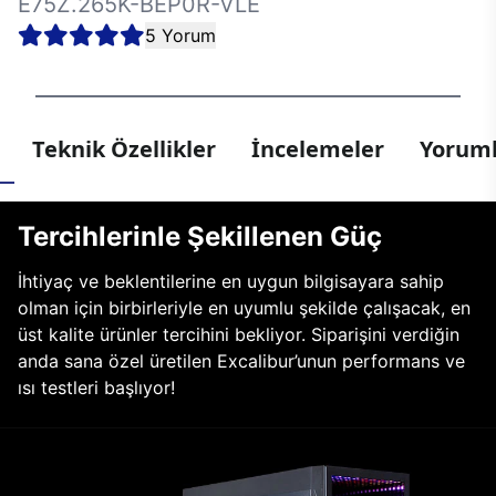
E75Z.265K-BEP0R-VLE
5 Yorum
Teknik Özellikler
İncelemeler
Yoruml
Tercihlerinle Şekillenen Güç
İhtiyaç ve beklentilerine en uygun bilgisayara sahip
olman için birbirleriyle en uyumlu şekilde çalışacak, en
üst kalite ürünler tercihini bekliyor. Siparişini verdiğin
anda sana özel üretilen Excalibur’unun performans ve
ısı testleri başlıyor!