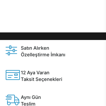
gibi özel fırsatlar Casper kullanıcılarını bekliyor.
Üstelik satın alma ve satın alma sonrasında hızlı
destek sayesinde Casper kullanıcıların her zaman
yanında!
Satın Alırken
Özelleştirme İmkanı
Casper ürünlerini satın alırken ihtiyacınıza göre
özelleştirebilirsiniz.
12 Aya Varan
Taksit Seçenekleri
Anlaşmalı kredi kartlarına 12 aya varan taksit seçenekleri
Casper'da.
Aynı Gün
Teslim