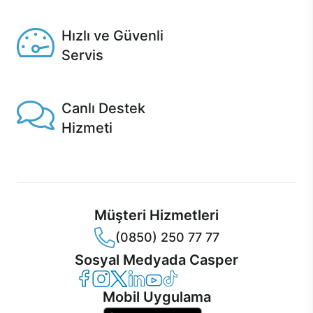
Seçili ürünlerde Aynı Gün Teslim!
Hızlı ve Güvenli
Servis
1 Saatte servis, Jet servis ve Turbo servis seçenekleri
Casper'da!
Canlı Destek
Hizmeti
Ürünlerinizle ilgili Casper Canlı Destek hizmeti her daim
sizinle.
Müşteri Hizmetleri
(0850) 250 77 77
Sosyal Medyada Casper
Casper Facebook
Casper Instagram
Casper Twitter
Casper LinkedIn
Casper YouTube
Casper TikTok
Mobil Uygulama