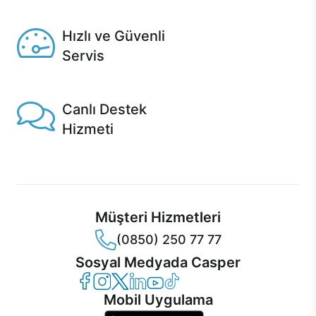
Seçili ürünlerde Aynı Gün Teslim!
Hızlı ve Güvenli
Servis
1 Saatte servis, Jet servis ve Turbo servis seçenekleri
Casper'da!
Canlı Destek
Hizmeti
Ürünlerinizle ilgili Casper Canlı Destek hizmeti her daim
sizinle.
Müşteri Hizmetleri
(0850) 250 77 77
Sosyal Medyada Casper
Casper Facebook
Casper Instagram
Casper Twitter
Casper LinkedIn
Casper YouTube
Casper TikTok
Mobil Uygulama