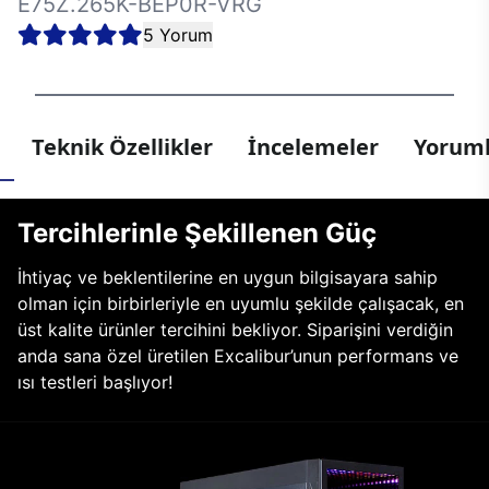
E75Z.265K-BEP0R-VRG
5 Yorum
Teknik Özellikler
İncelemeler
Yoruml
Tercihlerinle Şekillenen Güç
İhtiyaç ve beklentilerine en uygun bilgisayara sahip
olman için birbirleriyle en uyumlu şekilde çalışacak, en
üst kalite ürünler tercihini bekliyor. Siparişini verdiğin
anda sana özel üretilen Excalibur’unun performans ve
ısı testleri başlıyor!