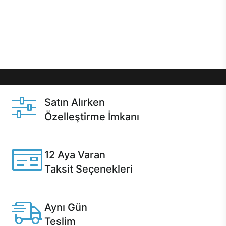
gibi özel fırsatlar Casper kullanıcılarını bekliyor.
Üstelik satın alma ve satın alma sonrasında hızlı
destek sayesinde Casper kullanıcıların her zaman
yanında!
Satın Alırken
Özelleştirme İmkanı
Casper ürünlerini satın alırken ihtiyacınıza göre
özelleştirebilirsiniz.
12 Aya Varan
Taksit Seçenekleri
Anlaşmalı kredi kartlarına 12 aya varan taksit seçenekleri
Casper'da.
Aynı Gün
Teslim