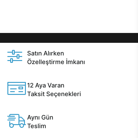
Üstelik satın alma ve satın alma sonrasında hızlı
destek sayesinde Casper kullanıcıların her zaman
yanında!
Satın Alırken
Özelleştirme İmkanı
Casper ürünlerini satın alırken ihtiyacınıza göre
özelleştirebilirsiniz.
12 Aya Varan
Taksit Seçenekleri
Anlaşmalı kredi kartlarına 12 aya varan taksit seçenekleri
Casper'da.
Aynı Gün
Teslim
Seçili ürünlerde Aynı Gün Teslim!