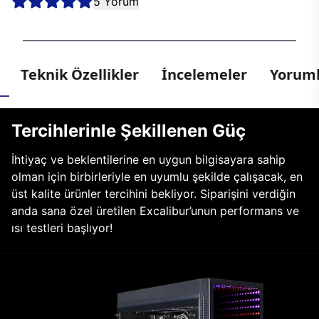
5 Yorum
Teknik Özellikler
İncelemeler
Yoruml
Tercihlerinle Şekillenen Güç
İhtiyaç ve beklentilerine en uygun bilgisayara sahip
olman için birbirleriyle en uyumlu şekilde çalışacak, en
üst kalite ürünler tercihini bekliyor. Siparişini verdiğin
anda sana özel üretilen Excalibur’unun performans ve
ısı testleri başlıyor!