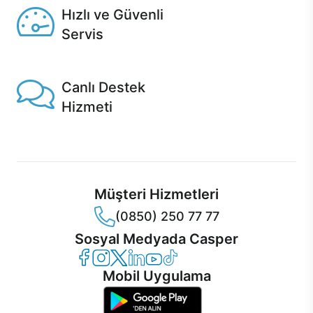
Hızlı ve Güvenli
Servis
1 Saatte servis, Jet servis ve Turbo servis seçenekleri
Casper'da!
Canlı Destek
Hizmeti
Ürünlerinizle ilgili Casper Canlı Destek hizmeti her daim
sizinle.
Müşteri Hizmetleri
(0850) 250 77 77
Sosyal Medyada Casper
Casper Facebook
Casper Instagram
Casper Twitter
Casper LinkedIn
Casper YouTube
Casper TikTok
Mobil Uygulama