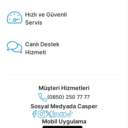
Seçili ürünlerde Aynı Gün Teslim!
Hızlı ve Güvenli
Servis
1 Saatte servis, Jet servis ve Turbo servis seçenekleri
Casper'da!
Canlı Destek
Hizmeti
Ürünlerinizle ilgili Casper Canlı Destek hizmeti her daim
sizinle.
Müşteri Hizmetleri
(0850) 250 77 77
Sosyal Medyada Casper
Casper Facebook
Casper Instagram
Casper Twitter
Casper LinkedIn
Casper YouTube
Casper TikTok
Mobil Uygulama