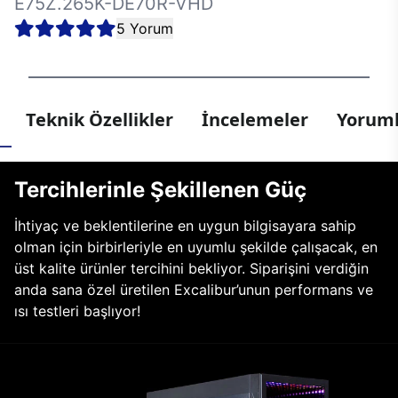
E75Z.265K-DE70R-VHD
5 Yorum
Teknik Özellikler
İncelemeler
Yoruml
Tercihlerinle Şekillenen Güç
İhtiyaç ve beklentilerine en uygun bilgisayara sahip
olman için birbirleriyle en uyumlu şekilde çalışacak, en
üst kalite ürünler tercihini bekliyor. Siparişini verdiğin
anda sana özel üretilen Excalibur’unun performans ve
ısı testleri başlıyor!