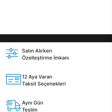
gibi özel fırsatlar Casper kullanıcılarını bekliyor.
Üstelik satın alma ve satın alma sonrasında hızlı
destek sayesinde Casper kullanıcıların her zaman
yanında!
Satın Alırken
Özelleştirme İmkanı
Casper ürünlerini satın alırken ihtiyacınıza göre
özelleştirebilirsiniz.
12 Aya Varan
Taksit Seçenekleri
Anlaşmalı kredi kartlarına 12 aya varan taksit seçenekleri
Casper'da.
Aynı Gün
Teslim