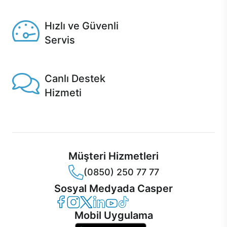
Seçili ürünlerde Aynı Gün Teslim!
Hızlı ve Güvenli
Servis
1 Saatte servis, Jet servis ve Turbo servis seçenekleri
Casper'da!
Canlı Destek
Hizmeti
Ürünlerinizle ilgili Casper Canlı Destek hizmeti her daim
sizinle.
Müşteri Hizmetleri
(0850) 250 77 77
Sosyal Medyada Casper
Casper Facebook
Casper Instagram
Casper Twitter
Casper LinkedIn
Casper YouTube
Casper TikTok
Mobil Uygulama