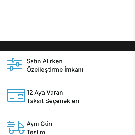
gibi özel fırsatlar Casper kullanıcılarını bekliyor.
Üstelik satın alma ve satın alma sonrasında hızlı
destek sayesinde Casper kullanıcıların her zaman
yanında!
Satın Alırken
Özelleştirme İmkanı
Casper ürünlerini satın alırken ihtiyacınıza göre
özelleştirebilirsiniz.
12 Aya Varan
Taksit Seçenekleri
Anlaşmalı kredi kartlarına 12 aya varan taksit seçenekleri
Casper'da.
Aynı Gün
Teslim