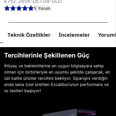
E75Z.265K-DET0R-0LD
5 Yorum
Teknik Özellikler
İncelemeler
Yoruml
Tercihlerinle Şekillenen Güç
İhtiyaç ve beklentilerine en uygun bilgisayara sahip
olman için birbirleriyle en uyumlu şekilde çalışacak, en
üst kalite ürünler tercihini bekliyor. Siparişini verdiğin
anda sana özel üretilen Excalibur’unun performans ve
ısı testleri başlıyor!