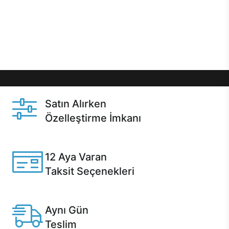
gibi özel fırsatlar Casper kullanıcılarını bekliyor.
Üstelik satın alma ve satın alma sonrasında hızlı
destek sayesinde Casper kullanıcıların her zaman
yanında!
Satın Alırken
Özelleştirme İmkanı
Casper ürünlerini satın alırken ihtiyacınıza göre
özelleştirebilirsiniz.
12 Aya Varan
Taksit Seçenekleri
Anlaşmalı kredi kartlarına 12 aya varan taksit seçenekleri
Casper'da.
Aynı Gün
Teslim