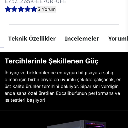
E75Z.265K-EE70R-0FE
5 Yorum
Teknik Özellikler
İncelemeler
Yoruml
Tercihlerinle Şekillenen Güç
İhtiyaç ve beklentilerine en uygun bilgisayara sahip
olman için birbirleriyle en uyumlu şekilde çalışacak, en
üst kalite ürünler tercihini bekliyor. Siparişini verdiğin
anda sana özel üretilen Excalibur’unun performans ve
ısı testleri başlıyor!