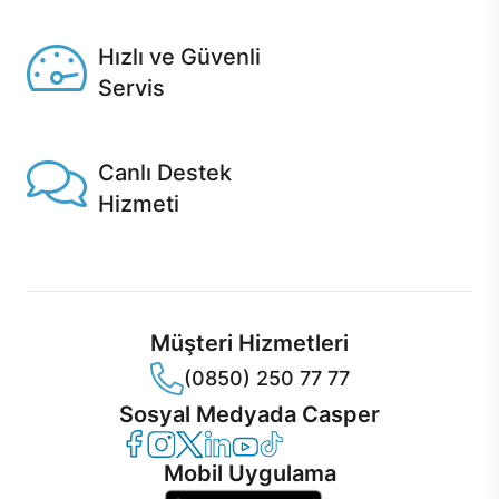
Seçili ürünlerde Aynı Gün Teslim!
Hızlı ve Güvenli
Servis
1 Saatte servis, Jet servis ve Turbo servis seçenekleri
Casper'da!
Canlı Destek
Hizmeti
Ürünlerinizle ilgili Casper Canlı Destek hizmeti her daim
sizinle.
Müşteri Hizmetleri
(0850) 250 77 77
Sosyal Medyada Casper
Casper Facebook
Casper Instagram
Casper Twitter
Casper LinkedIn
Casper YouTube
Casper TikTok
Mobil Uygulama