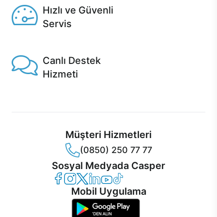
Hızlı ve Güvenli
Servis
1 Saatte servis, Jet servis ve Turbo servis seçenekleri
Casper'da!
Canlı Destek
Hizmeti
Ürünlerinizle ilgili Casper Canlı Destek hizmeti her daim
sizinle.
Müşteri Hizmetleri
(0850) 250 77 77
Sosyal Medyada Casper
Casper Facebook
Casper Instagram
Casper Twitter
Casper LinkedIn
Casper YouTube
Casper TikTok
Mobil Uygulama