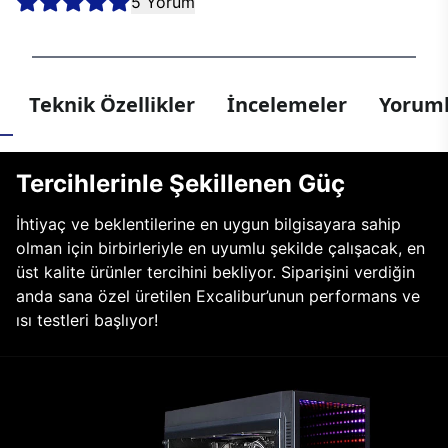
5 Yorum
Teknik Özellikler
İncelemeler
Yoruml
Tercihlerinle Şekillenen Güç
İhtiyaç ve beklentilerine en uygun bilgisayara sahip
olman için birbirleriyle en uyumlu şekilde çalışacak, en
üst kalite ürünler tercihini bekliyor. Siparişini verdiğin
anda sana özel üretilen Excalibur’unun performans ve
ısı testleri başlıyor!