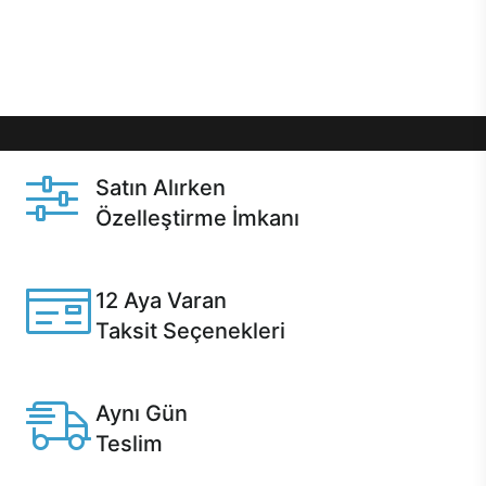
Üstelik satın alma ve satın alma sonrasında hızlı
destek sayesinde Casper kullanıcıların her zaman
yanında!
Satın Alırken
Özelleştirme İmkanı
Casper ürünlerini satın alırken ihtiyacınıza göre
özelleştirebilirsiniz.
12 Aya Varan
Taksit Seçenekleri
Anlaşmalı kredi kartlarına 12 aya varan taksit seçenekleri
Casper'da.
Aynı Gün
Teslim
Seçili ürünlerde Aynı Gün Teslim!