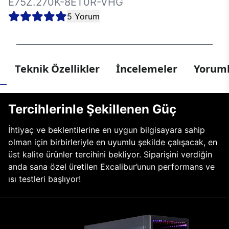
E75Z.270K-8ET0R-VHG
5 Yorum
Teknik Özellikler
İncelemeler
Yoruml
Tercihlerinle Şekillenen Güç
İhtiyaç ve beklentilerine en uygun bilgisayara sahip
olman için birbirleriyle en uyumlu şekilde çalışacak, en
üst kalite ürünler tercihini bekliyor. Siparişini verdiğin
anda sana özel üretilen Excalibur’unun performans ve
ısı testleri başlıyor!