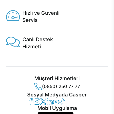
Seçili ürünlerde Aynı Gün Teslim!
Hızlı ve Güvenli
Servis
1 Saatte servis, Jet servis ve Turbo servis seçenekleri
Casper'da!
Canlı Destek
Hizmeti
Ürünlerinizle ilgili Casper Canlı Destek hizmeti her daim
sizinle.
Müşteri Hizmetleri
(0850) 250 77 77
Sosyal Medyada Casper
Casper Facebook
Casper Instagram
Casper Twitter
Casper LinkedIn
Casper YouTube
Casper TikTok
Mobil Uygulama