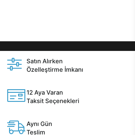
gibi özel fırsatlar Casper kullanıcılarını bekliyor.
Üstelik satın alma ve satın alma sonrasında hızlı
destek sayesinde Casper kullanıcıların her zaman
yanında!
Satın Alırken
Özelleştirme İmkanı
Casper ürünlerini satın alırken ihtiyacınıza göre
özelleştirebilirsiniz.
12 Aya Varan
Taksit Seçenekleri
Anlaşmalı kredi kartlarına 12 aya varan taksit seçenekleri
Casper'da.
Aynı Gün
Teslim