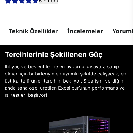
5 Yorum
Teknik Özellikler
İncelemeler
Yoruml
Tercihlerinle Şekillenen Güç
İhtiyaç ve beklentilerine en uygun bilgisayara sahip
olman için birbirleriyle en uyumlu şekilde çalışacak, en
üst kalite ürünler tercihini bekliyor. Siparişini verdiğin
anda sana özel üretilen Excalibur’unun performans ve
ısı testleri başlıyor!