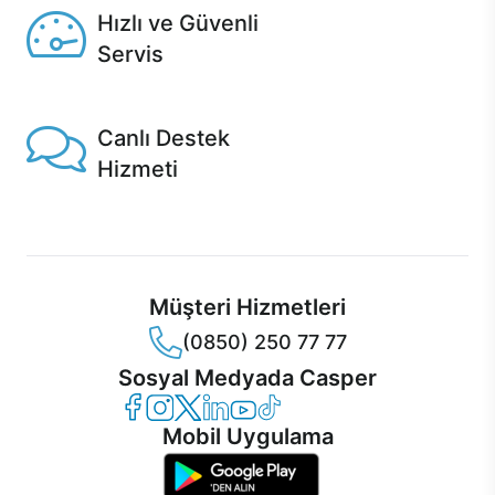
Hızlı ve Güvenli
Servis
1 Saatte servis, Jet servis ve Turbo servis seçenekleri
Casper'da!
Canlı Destek
Hizmeti
Ürünlerinizle ilgili Casper Canlı Destek hizmeti her daim
sizinle.
Müşteri Hizmetleri
(0850) 250 77 77
Sosyal Medyada Casper
Casper Facebook
Casper Instagram
Casper Twitter
Casper LinkedIn
Casper YouTube
Casper TikTok
Mobil Uygulama