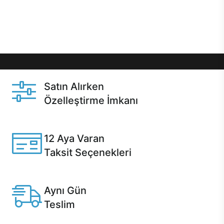
Üstelik satın alma ve satın alma sonrasında hızlı
destek sayesinde Casper kullanıcıların her zaman
yanında!
Satın Alırken
Özelleştirme İmkanı
Casper ürünlerini satın alırken ihtiyacınıza göre
özelleştirebilirsiniz.
12 Aya Varan
Taksit Seçenekleri
Anlaşmalı kredi kartlarına 12 aya varan taksit seçenekleri
Casper'da.
Aynı Gün
Teslim
Seçili ürünlerde Aynı Gün Teslim!