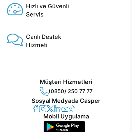
Hızlı ve Güvenli
Servis
1 Saatte servis, Jet servis ve Turbo servis seçenekleri
Casper'da!
Canlı Destek
Hizmeti
Ürünlerinizle ilgili Casper Canlı Destek hizmeti her daim
sizinle.
Müşteri Hizmetleri
(0850) 250 77 77
Sosyal Medyada Casper
Casper Facebook
Casper Instagram
Casper Twitter
Casper LinkedIn
Casper YouTube
Casper TikTok
Mobil Uygulama