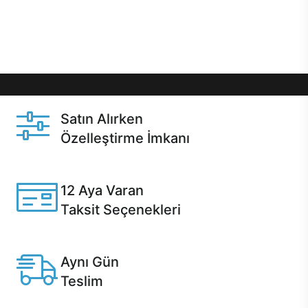
Üstelik satın alma ve satın alma sonrasında hızlı
destek sayesinde Casper kullanıcıların her zaman
yanında!
Satın Alırken
Özelleştirme İmkanı
Casper ürünlerini satın alırken ihtiyacınıza göre
özelleştirebilirsiniz.
12 Aya Varan
Taksit Seçenekleri
Anlaşmalı kredi kartlarına 12 aya varan taksit seçenekleri
Casper'da.
Aynı Gün
Teslim
Seçili ürünlerde Aynı Gün Teslim!