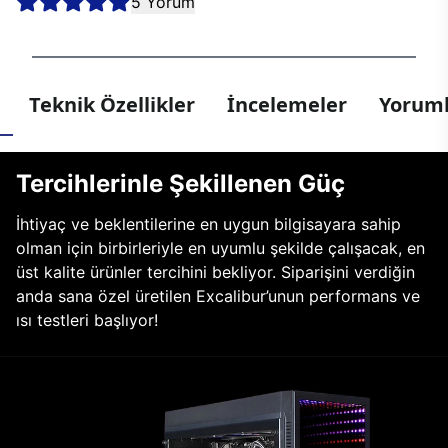
5 Yorum
Teknik Özellikler
İncelemeler
Yoruml
Tercihlerinle Şekillenen Güç
İhtiyaç ve beklentilerine en uygun bilgisayara sahip
olman için birbirleriyle en uyumlu şekilde çalışacak, en
üst kalite ürünler tercihini bekliyor. Siparişini verdiğin
anda sana özel üretilen Excalibur’unun performans ve
ısı testleri başlıyor!