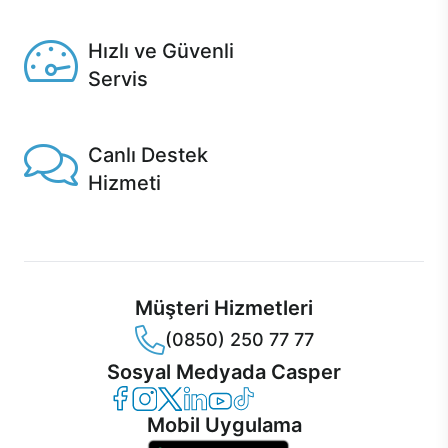
Seçili ürünlerde Aynı Gün Teslim!
Hızlı ve Güvenli
Servis
1 Saatte servis, Jet servis ve Turbo servis seçenekleri
Casper'da!
Canlı Destek
Hizmeti
Ürünlerinizle ilgili Casper Canlı Destek hizmeti her daim
sizinle.
Müşteri Hizmetleri
(0850) 250 77 77
Sosyal Medyada Casper
Casper Facebook
Casper Instagram
Casper Twitter
Casper LinkedIn
Casper YouTube
Casper TikTok
Mobil Uygulama