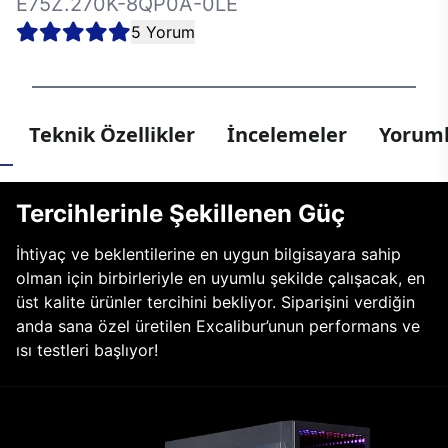
E75Z.270K-8QP0A-0LE
5 Yorum
Teknik Özellikler
İncelemeler
Yoruml
Tercihlerinle Şekillenen Güç
İhtiyaç ve beklentilerine en uygun bilgisayara sahip
olman için birbirleriyle en uyumlu şekilde çalışacak, en
üst kalite ürünler tercihini bekliyor. Siparişini verdiğin
anda sana özel üretilen Excalibur’unun performans ve
ısı testleri başlıyor!