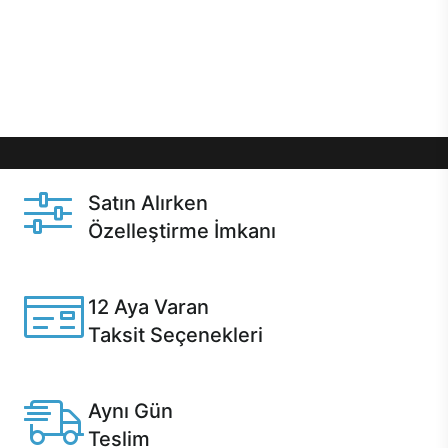
gibi özel fırsatlar Casper kullanıcılarını bekliyor.
Üstelik satın alma ve satın alma sonrasında hızlı
destek sayesinde Casper kullanıcıların her zaman
yanında!
Satın Alırken
Özelleştirme İmkanı
Casper ürünlerini satın alırken ihtiyacınıza göre
özelleştirebilirsiniz.
12 Aya Varan
Taksit Seçenekleri
Anlaşmalı kredi kartlarına 12 aya varan taksit seçenekleri
Casper'da.
Aynı Gün
Teslim