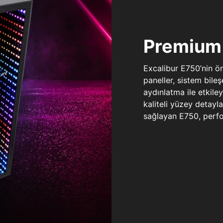
Premium 
Excalibur E750’nin ö
paneller, sistem bile
aydınlatma ile etkile
kaliteli yüzey detay
sağlayan E750, perfo