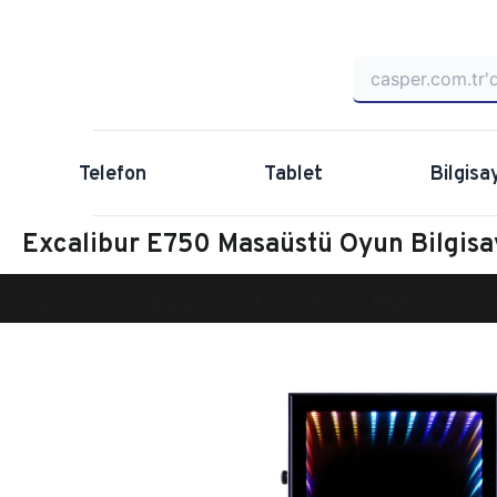
Telefon
Tablet
Bilgisa
Excalibur E750 Masaüstü Oyun Bilgi
Anasayfa
Oyun Bilgisayarı
Masaüstü Oyun Bilgisayarı
Ex