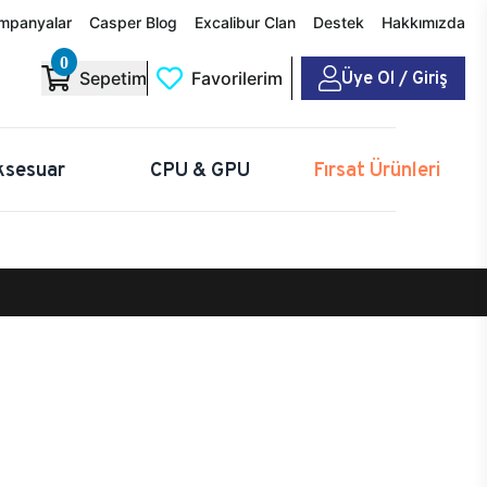
mpanyalar
Casper Blog
Excalibur Clan
Destek
Hakkımızda
0
Üye Ol / Giriş
Sepetim
Favorilerim
ksesuar
CPU & GPU
Fırsat Ürünleri