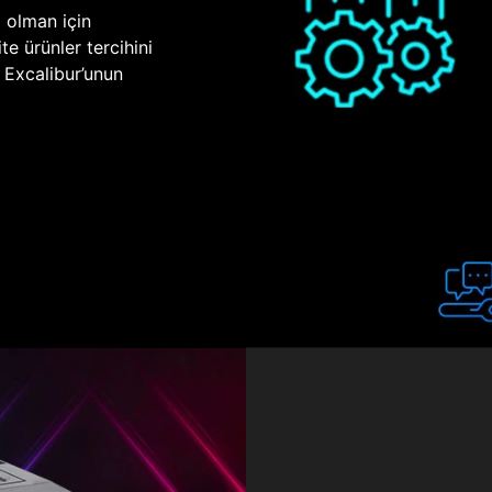
p olman için
te ürünler tercihini
n Excalibur’unun