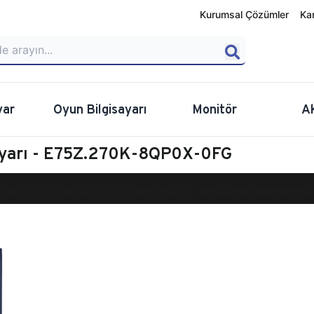
Kurumsal Çözümler
Ka
yar
Oyun Bilgisayarı
Monitör
A
sayarı - E75Z.270K-8QP0X-0FG
calibur E750 Masaüstü Oyun Bilgisayarı
E75Z.270K-8QP0X-0FG