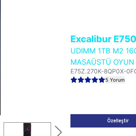
Excalibur E75
UDIMM 1TB M2 16
MASAÜSTÜ OYUN B
E75Z.270K-8QP0X-0F
5 Yorum
Özelleştir