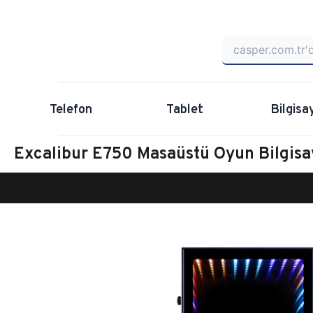
Telefon
Tablet
Bilgisa
Excalibur E750 Masaüstü Oyun Bilgis
Anasayfa
Oyun Bilgisayarı
Masaüstü Oyun Bilgisayarı
Ex