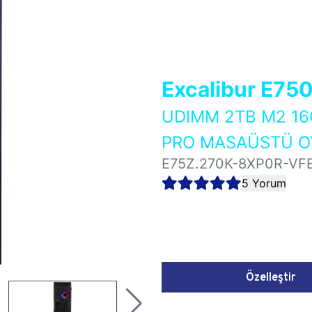
Excalibur E75
UDIMM 2TB M2 16
PRO MASAÜSTÜ OY
E75Z.270K-8XP0R-VF
5 Yorum
Özelleştir