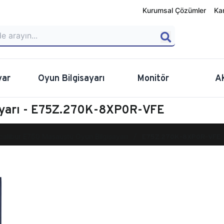
Kurumsal Çözümler
Ka
yar
Oyun Bilgisayarı
Monitör
A
ayarı - E75Z.270K-8XP0R-VFE
calibur E750 Masaüstü Oyun Bilgisayarı
E75Z.270K-8XP0R-VFE