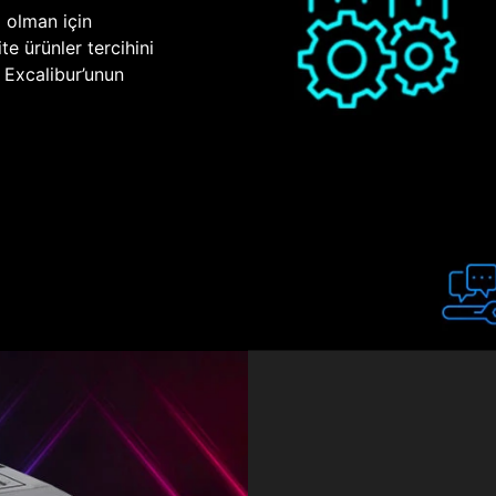
p olman için
te ürünler tercihini
n Excalibur’unun