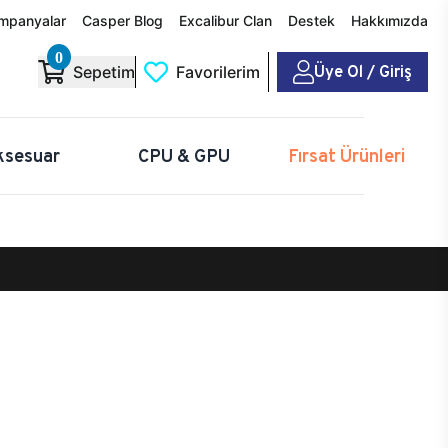
mpanyalar
Casper Blog
Excalibur Clan
Destek
Hakkımızda
0
Üye Ol / Giriş
Sepetim
Favorilerim
ksesuar
CPU & GPU
Fırsat Ürünleri