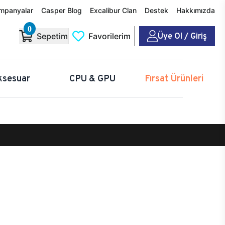
mpanyalar
Casper Blog
Excalibur Clan
Destek
Hakkımızda
0
Üye Ol / Giriş
Sepetim
Favorilerim
ksesuar
CPU & GPU
Fırsat Ürünleri