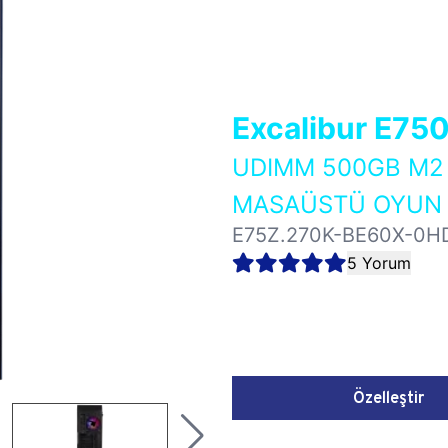
Excalibur E75
UDIMM 500GB M2 
MASAÜSTÜ OYUN B
E75Z.270K-BE60X-0H
5 Yorum
Özelleştir