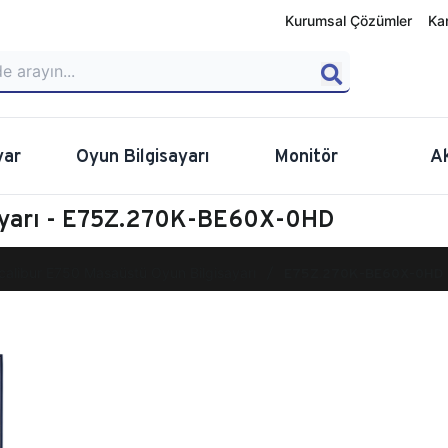
Kurumsal Çözümler
Ka
yar
Oyun Bilgisayarı
Monitör
A
sayarı - E75Z.270K-BE60X-0HD
calibur E750 Masaüstü Oyun Bilgisayarı
E75Z.270K-BE60X-0HD