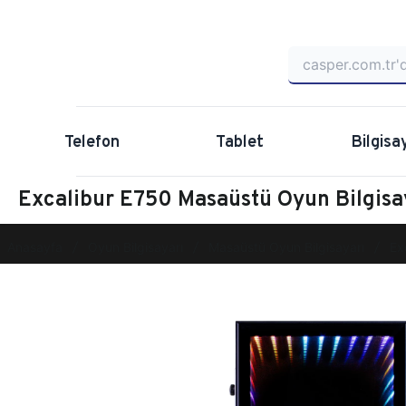
Telefon
Tablet
Bilgisa
Excalibur E750 Masaüstü Oyun Bilgi
Anasayfa
Oyun Bilgisayarı
Masaüstü Oyun Bilgisayarı
Ex