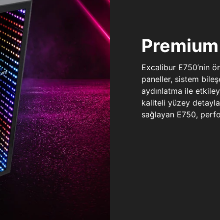
Premium 
Excalibur E750’nin ö
paneller, sistem bile
aydınlatma ile etkile
kaliteli yüzey detay
sağlayan E750, perfo