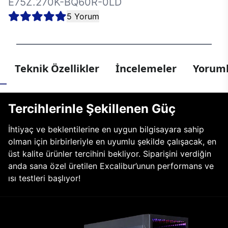
E75Z.270K-BQ60R-0LD
5 Yorum
Teknik Özellikler
İncelemeler
Yoruml
Tercihlerinle Şekillenen Güç
İhtiyaç ve beklentilerine en uygun bilgisayara sahip
olman için birbirleriyle en uyumlu şekilde çalışacak, en
üst kalite ürünler tercihini bekliyor. Siparişini verdiğin
anda sana özel üretilen Excalibur’unun performans ve
ısı testleri başlıyor!