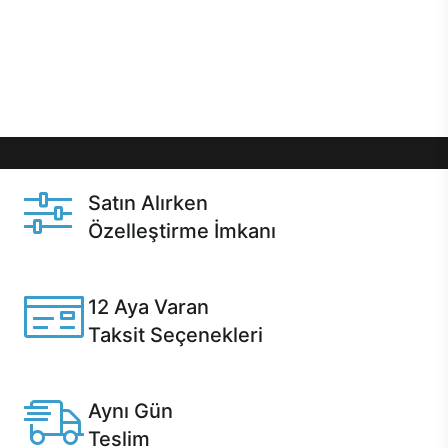
gibi özel fırsatlar Casper kullanıcılarını bekliyor.
Üstelik satın alma ve satın alma sonrasında hızlı
destek sayesinde Casper kullanıcıların her zaman
yanında!
Satın Alırken
Özelleştirme İmkanı
Casper ürünlerini satın alırken ihtiyacınıza göre
özelleştirebilirsiniz.
12 Aya Varan
Taksit Seçenekleri
Anlaşmalı kredi kartlarına 12 aya varan taksit seçenekleri
Casper'da.
Aynı Gün
Teslim