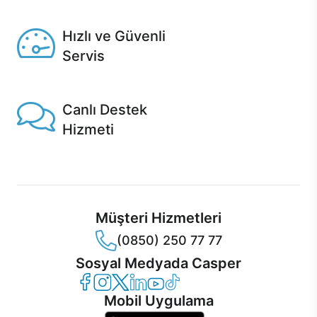
Seçili ürünlerde Aynı Gün Teslim!
Hızlı ve Güvenli
Servis
1 Saatte servis, Jet servis ve Turbo servis seçenekleri
Casper'da!
Canlı Destek
Hizmeti
Ürünlerinizle ilgili Casper Canlı Destek hizmeti her daim
sizinle.
Müşteri Hizmetleri
(0850) 250 77 77
Sosyal Medyada Casper
Casper Facebook
Casper Instagram
Casper Twitter
Casper LinkedIn
Casper YouTube
Casper TikTok
Mobil Uygulama