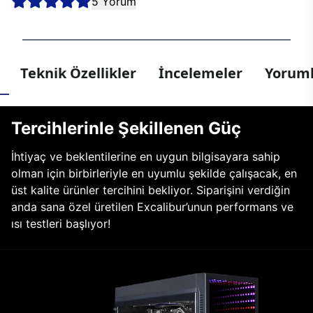
5 Yorum
Teknik Özellikler
İncelemeler
Yoruml
Tercihlerinle Şekillenen Güç
İhtiyaç ve beklentilerine en uygun bilgisayara sahip
olman için birbirleriyle en uyumlu şekilde çalışacak, en
üst kalite ürünler tercihini bekliyor. Siparişini verdiğin
anda sana özel üretilen Excalibur’unun performans ve
ısı testleri başlıyor!