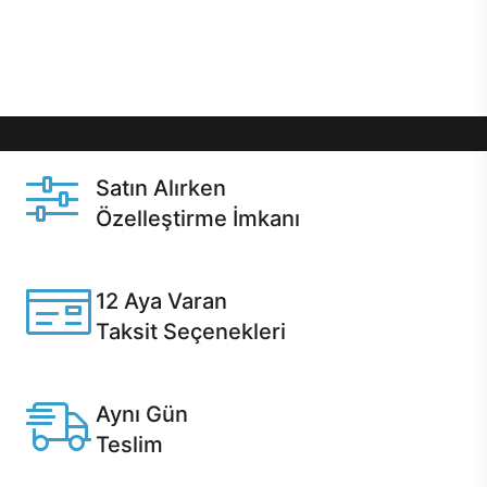
Üstelik satın alma ve satın alma sonrasında hızlı
destek sayesinde Casper kullanıcıların her zaman
yanında!
Satın Alırken
Özelleştirme İmkanı
Casper ürünlerini satın alırken ihtiyacınıza göre
özelleştirebilirsiniz.
12 Aya Varan
Taksit Seçenekleri
Anlaşmalı kredi kartlarına 12 aya varan taksit seçenekleri
Casper'da.
Aynı Gün
Teslim
Seçili ürünlerde Aynı Gün Teslim!