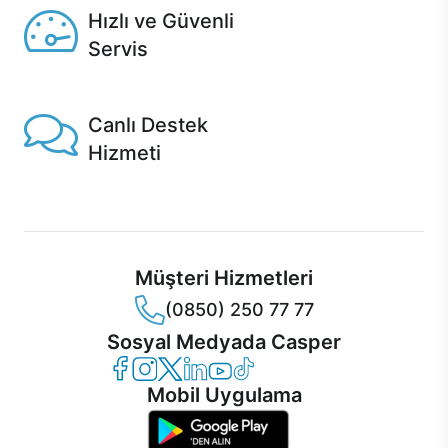
Hızlı ve Güvenli
Servis
1 Saatte servis, Jet servis ve Turbo servis seçenekleri
Casper'da!
Canlı Destek
Hizmeti
Ürünlerinizle ilgili Casper Canlı Destek hizmeti her daim
sizinle.
Müşteri Hizmetleri
(0850) 250 77 77
Sosyal Medyada Casper
Casper Facebook
Casper Instagram
Casper Twitter
Casper LinkedIn
Casper YouTube
Casper TikTok
Mobil Uygulama