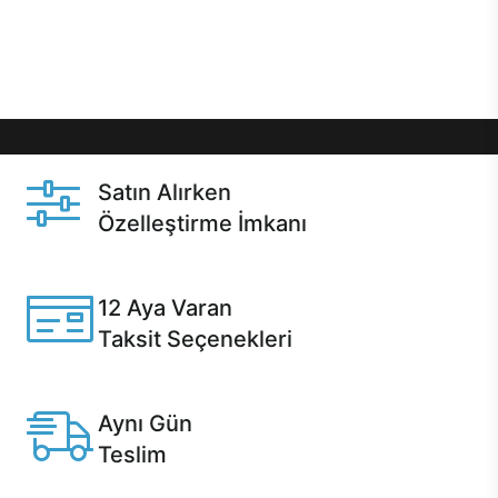
Üstelik satın alma ve satın alma sonrasında hızlı
destek sayesinde Casper kullanıcıların her zaman
yanında!
Satın Alırken
Özelleştirme İmkanı
Casper ürünlerini satın alırken ihtiyacınıza göre
özelleştirebilirsiniz.
12 Aya Varan
Taksit Seçenekleri
Anlaşmalı kredi kartlarına 12 aya varan taksit seçenekleri
Casper'da.
Aynı Gün
Teslim
Seçili ürünlerde Aynı Gün Teslim!