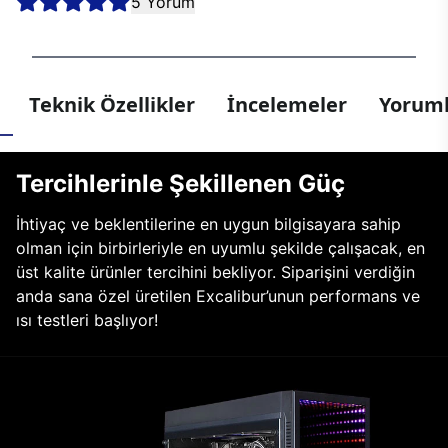
5 Yorum
Teknik Özellikler
İncelemeler
Yoruml
Tercihlerinle Şekillenen Güç
İhtiyaç ve beklentilerine en uygun bilgisayara sahip
olman için birbirleriyle en uyumlu şekilde çalışacak, en
üst kalite ürünler tercihini bekliyor. Siparişini verdiğin
anda sana özel üretilen Excalibur’unun performans ve
ısı testleri başlıyor!