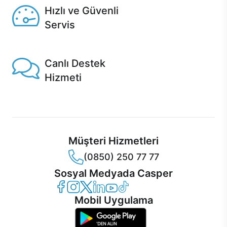
Hızlı ve Güvenli
Servis
1 Saatte servis, Jet servis ve Turbo servis seçenekleri
Casper'da!
Canlı Destek
Hizmeti
Ürünlerinizle ilgili Casper Canlı Destek hizmeti her daim
sizinle.
Müşteri Hizmetleri
(0850) 250 77 77
Sosyal Medyada Casper
Casper Facebook
Casper Instagram
Casper Twitter
Casper LinkedIn
Casper YouTube
Casper TikTok
Mobil Uygulama