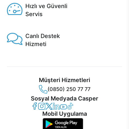
Hızlı ve Güvenli
Servis
1 Saatte servis, Jet servis ve Turbo servis seçenekleri
Casper'da!
Canlı Destek
Hizmeti
Ürünlerinizle ilgili Casper Canlı Destek hizmeti her daim
sizinle.
Müşteri Hizmetleri
(0850) 250 77 77
Sosyal Medyada Casper
Casper Facebook
Casper Instagram
Casper Twitter
Casper LinkedIn
Casper YouTube
Casper TikTok
Mobil Uygulama