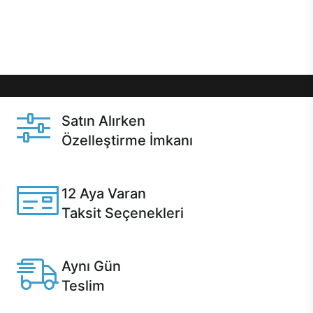
Üstelik satın alma ve satın alma sonrasında hızlı
destek sayesinde Casper kullanıcıların her zaman
yanında!
Satın Alırken
Özelleştirme İmkanı
Casper ürünlerini satın alırken ihtiyacınıza göre
özelleştirebilirsiniz.
12 Aya Varan
Taksit Seçenekleri
Anlaşmalı kredi kartlarına 12 aya varan taksit seçenekleri
Casper'da.
Aynı Gün
Teslim
Seçili ürünlerde Aynı Gün Teslim!