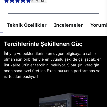
5 Yorum
Teknik Özellikler
İncelemeler
Yoruml
Tercihlerinle Şekillenen Güç
İhtiyaç ve beklentilerine en uygun bilgisayara sahip
olman için birbirleriyle en uyumlu şekilde çalışacak, en
üst kalite ürünler tercihini bekliyor. Siparişini verdiğin
anda sana özel üretilen Excalibur’unun performans ve
ısı testleri başlıyor!