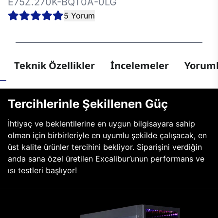
E75Z.270K-BQT0A-0LG
5 Yorum
Teknik Özellikler
İncelemeler
Yoruml
Tercihlerinle Şekillenen Güç
İhtiyaç ve beklentilerine en uygun bilgisayara sahip
olman için birbirleriyle en uyumlu şekilde çalışacak, en
üst kalite ürünler tercihini bekliyor. Siparişini verdiğin
anda sana özel üretilen Excalibur’unun performans ve
ısı testleri başlıyor!