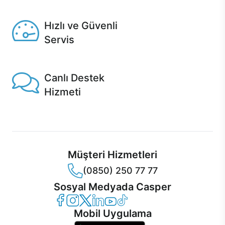
Seçili ürünlerde Aynı Gün Teslim!
Hızlı ve Güvenli
Servis
1 Saatte servis, Jet servis ve Turbo servis seçenekleri
Casper'da!
Canlı Destek
Hizmeti
Ürünlerinizle ilgili Casper Canlı Destek hizmeti her daim
sizinle.
Müşteri Hizmetleri
(0850) 250 77 77
Sosyal Medyada Casper
Casper Facebook
Casper Instagram
Casper Twitter
Casper LinkedIn
Casper YouTube
Casper TikTok
Mobil Uygulama