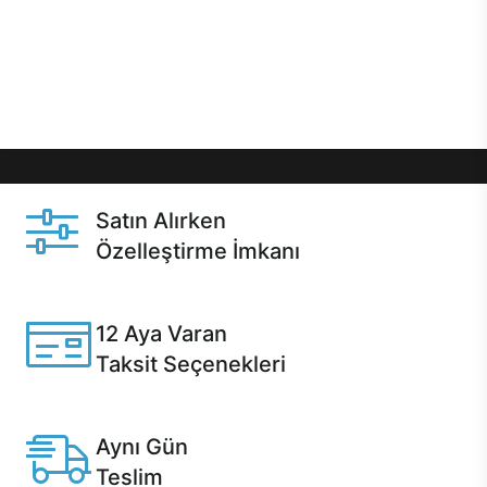
gibi özel fırsatlar Casper kullanıcılarını bekliyor.
Üstelik satın alma ve satın alma sonrasında hızlı
destek sayesinde Casper kullanıcıların her zaman
yanında!
Satın Alırken
Özelleştirme İmkanı
Casper ürünlerini satın alırken ihtiyacınıza göre
özelleştirebilirsiniz.
12 Aya Varan
Taksit Seçenekleri
Anlaşmalı kredi kartlarına 12 aya varan taksit seçenekleri
Casper'da.
Aynı Gün
Teslim