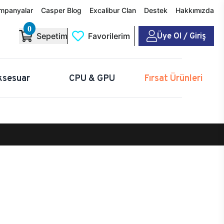
mpanyalar
Casper Blog
Excalibur Clan
Destek
Hakkımızda
0
Üye Ol / Giriş
Sepetim
Favorilerim
ksesuar
CPU & GPU
Fırsat Ürünleri