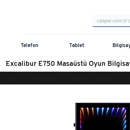
Telefon
Tablet
Bilgisa
Excalibur E750 Masaüstü Oyun Bilgis
Anasayfa
Oyun Bilgisayarı
Masaüstü Oyun Bilgisayarı
Ex