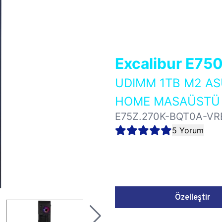
Excalibur E75
UDIMM 1TB M2 AS
HOME MASAÜSTÜ 
E75Z.270K-BQT0A-VR
5 Yorum
Özelleştir