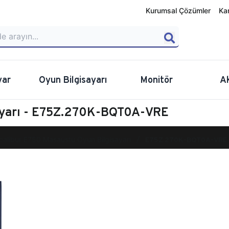
Kurumsal Çözümler
Ka
yar
Oyun Bilgisayarı
Monitör
A
ayarı - E75Z.270K-BQT0A-VRE
calibur E750 Masaüstü Oyun Bilgisayarı
E75Z.270K-BQT0A-VRE