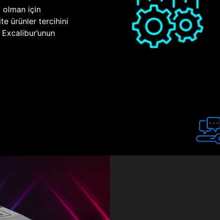
p olman için
te ürünler tercihini
n Excalibur’unun