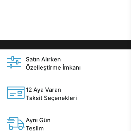
gibi özel fırsatlar Casper kullanıcılarını bekliyor.
Üstelik satın alma ve satın alma sonrasında hızlı
destek sayesinde Casper kullanıcıların her zaman
yanında!
Satın Alırken
Özelleştirme İmkanı
Casper ürünlerini satın alırken ihtiyacınıza göre
özelleştirebilirsiniz.
12 Aya Varan
Taksit Seçenekleri
Anlaşmalı kredi kartlarına 12 aya varan taksit seçenekleri
Casper'da.
Aynı Gün
Teslim