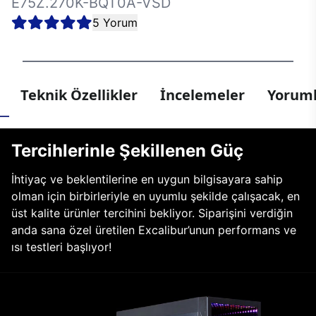
E75Z.270K-BQT0A-VSD
5 Yorum
Teknik Özellikler
İncelemeler
Yoruml
Tercihlerinle Şekillenen Güç
İhtiyaç ve beklentilerine en uygun bilgisayara sahip
olman için birbirleriyle en uyumlu şekilde çalışacak, en
üst kalite ürünler tercihini bekliyor. Siparişini verdiğin
anda sana özel üretilen Excalibur’unun performans ve
ısı testleri başlıyor!