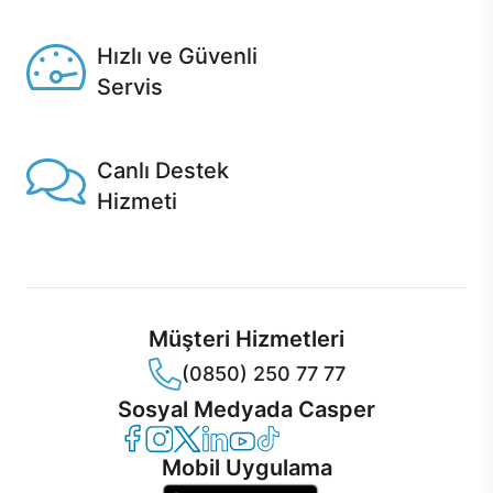
Seçili ürünlerde Aynı Gün Teslim!
Hızlı ve Güvenli
Servis
1 Saatte servis, Jet servis ve Turbo servis seçenekleri
Casper'da!
Canlı Destek
Hizmeti
Ürünlerinizle ilgili Casper Canlı Destek hizmeti her daim
sizinle.
Müşteri Hizmetleri
(0850) 250 77 77
Sosyal Medyada Casper
Casper Facebook
Casper Instagram
Casper Twitter
Casper LinkedIn
Casper YouTube
Casper TikTok
Mobil Uygulama