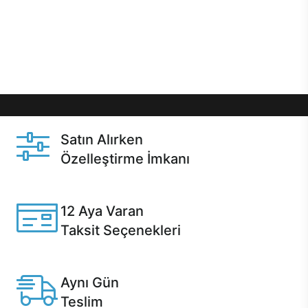
gibi özel fırsatlar Casper kullanıcılarını bekliyor.
Üstelik satın alma ve satın alma sonrasında hızlı
destek sayesinde Casper kullanıcıların her zaman
yanında!
Satın Alırken
Özelleştirme İmkanı
Casper ürünlerini satın alırken ihtiyacınıza göre
özelleştirebilirsiniz.
12 Aya Varan
Taksit Seçenekleri
Anlaşmalı kredi kartlarına 12 aya varan taksit seçenekleri
Casper'da.
Aynı Gün
Teslim