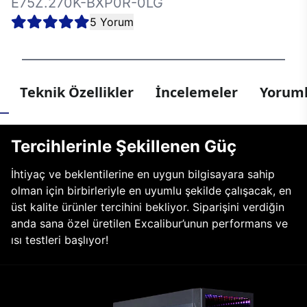
E75Z.270K-BXP0R-0LG
5 Yorum
Teknik Özellikler
İncelemeler
Yoruml
Tercihlerinle Şekillenen Güç
İhtiyaç ve beklentilerine en uygun bilgisayara sahip
olman için birbirleriyle en uyumlu şekilde çalışacak, en
üst kalite ürünler tercihini bekliyor. Siparişini verdiğin
anda sana özel üretilen Excalibur’unun performans ve
ısı testleri başlıyor!