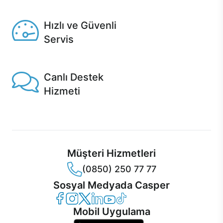
Seçili ürünlerde Aynı Gün Teslim!
Hızlı ve Güvenli
Servis
1 Saatte servis, Jet servis ve Turbo servis seçenekleri
Casper'da!
Canlı Destek
Hizmeti
Ürünlerinizle ilgili Casper Canlı Destek hizmeti her daim
sizinle.
Müşteri Hizmetleri
(0850) 250 77 77
Sosyal Medyada Casper
Casper Facebook
Casper Instagram
Casper Twitter
Casper LinkedIn
Casper YouTube
Casper TikTok
Mobil Uygulama