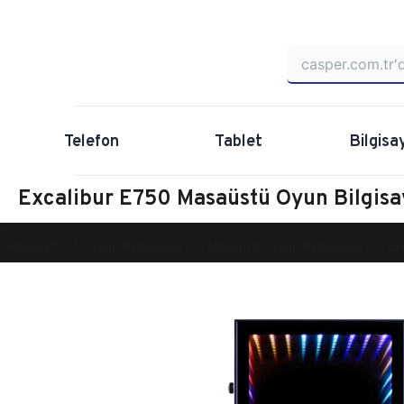
Telefon
Tablet
Bilgisa
Excalibur E750 Masaüstü Oyun Bilgi
Anasayfa
Oyun Bilgisayarı
Masaüstü Oyun Bilgisayarı
Ex