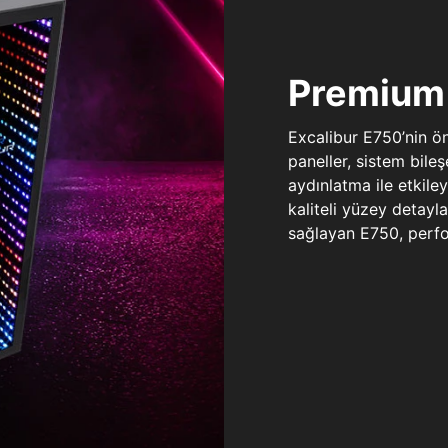
Premium 
Excalibur E750’nin ö
paneller, sistem bile
aydınlatma ile etkile
kaliteli yüzey detay
sağlayan E750, perfo