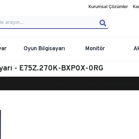
Kurumsal Çözümler
Ka
yar
Oyun Bilgisayarı
Monitör
A
sayarı - E75Z.270K-BXP0X-0RG
calibur E750 Masaüstü Oyun Bilgisayarı
E75Z.270K-BXP0X-0RG