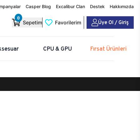
mpanyalar
Casper Blog
Excalibur Clan
Destek
Hakkımızda
0
Üye Ol / Giriş
Sepetim
Favorilerim
ksesuar
CPU & GPU
Fırsat Ürünleri