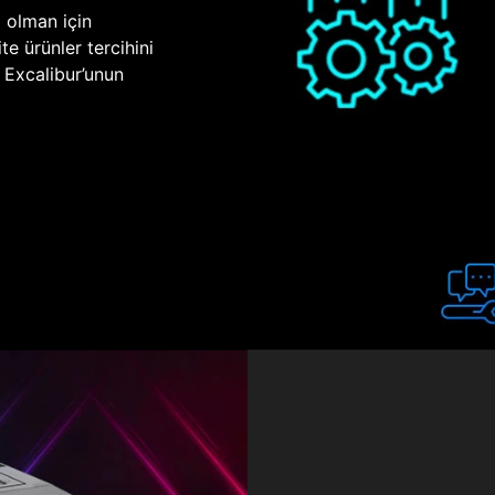
p olman için
te ürünler tercihini
n Excalibur’unun