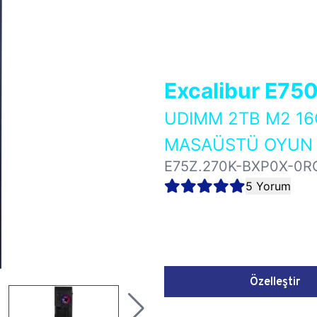
Excalibur E75
UDIMM 2TB M2 16
MASAÜSTÜ OYUN B
E75Z.270K-BXP0X-0R
5 Yorum
Özelleştir