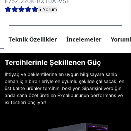
E75Z.270K-BXT0A-VSE
5 Yorum
Teknik Özellikler
İncelemeler
Yoruml
Tercihlerinle Şekillenen Güç
İhtiyaç ve beklentilerine en uygun bilgisayara sahip
olman için birbirleriyle en uyumlu şekilde çalışacak, en
üst kalite ürünler tercihini bekliyor. Siparişini verdiğin
anda sana özel üretilen Excalibur’unun performans ve
ısı testleri başlıyor!