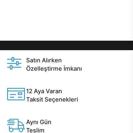
gibi özel fırsatlar Casper kullanıcılarını bekliyor.
Üstelik satın alma ve satın alma sonrasında hızlı
destek sayesinde Casper kullanıcıların her zaman
yanında!
Satın Alırken
Özelleştirme İmkanı
Casper ürünlerini satın alırken ihtiyacınıza göre
özelleştirebilirsiniz.
12 Aya Varan
Taksit Seçenekleri
Anlaşmalı kredi kartlarına 12 aya varan taksit seçenekleri
Casper'da.
Aynı Gün
Teslim