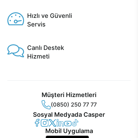
Seçili ürünlerde Aynı Gün Teslim!
Hızlı ve Güvenli
Servis
1 Saatte servis, Jet servis ve Turbo servis seçenekleri
Casper'da!
Canlı Destek
Hizmeti
Ürünlerinizle ilgili Casper Canlı Destek hizmeti her daim
sizinle.
Müşteri Hizmetleri
(0850) 250 77 77
Sosyal Medyada Casper
Casper Facebook
Casper Instagram
Casper Twitter
Casper LinkedIn
Casper YouTube
Casper TikTok
Mobil Uygulama