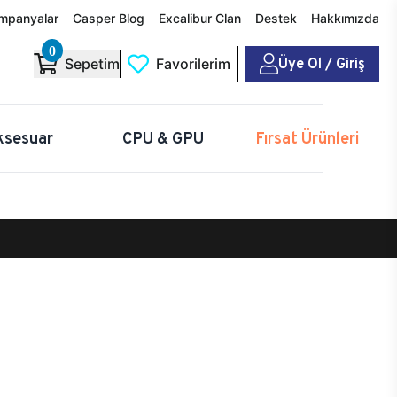
mpanyalar
Casper Blog
Excalibur Clan
Destek
Hakkımızda
0
Üye Ol / Giriş
Sepetim
Favorilerim
ksesuar
CPU & GPU
Fırsat Ürünleri