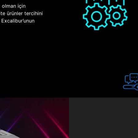
p olman için
te ürünler tercihini
n Excalibur’unun