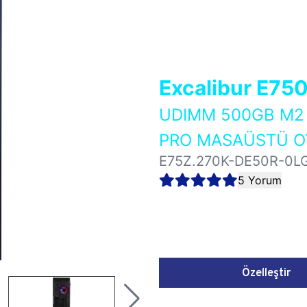
Excalibur E75
UDIMM 500GB M2 
PRO MASAÜSTÜ OY
E75Z.270K-DE50R-0L
5 Yorum
Özelleştir