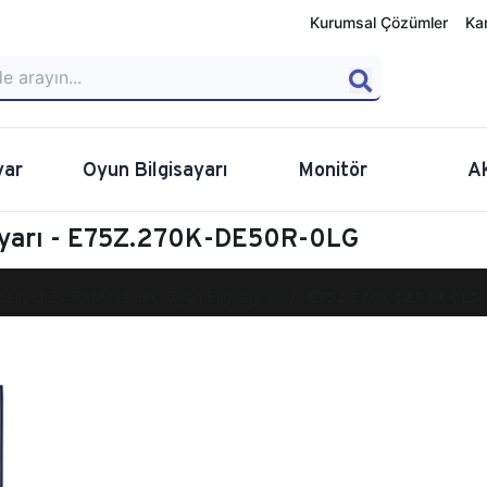
Kurumsal Çözümler
Ka
yar
Oyun Bilgisayarı
Monitör
A
ayarı - E75Z.270K-DE50R-0LG
calibur E750 Masaüstü Oyun Bilgisayarı
E75Z.270K-DE50R-0LG