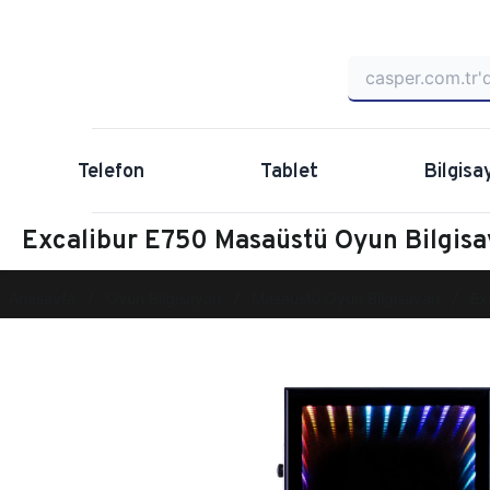
Telefon
Tablet
Bilgisa
Excalibur E750 Masaüstü Oyun Bilgis
Anasayfa
Oyun Bilgisayarı
Masaüstü Oyun Bilgisayarı
Ex