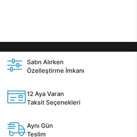
gibi özel fırsatlar Casper kullanıcılarını bekliyor.
Üstelik satın alma ve satın alma sonrasında hızlı
destek sayesinde Casper kullanıcıların her zaman
yanında!
Satın Alırken
Özelleştirme İmkanı
Casper ürünlerini satın alırken ihtiyacınıza göre
özelleştirebilirsiniz.
12 Aya Varan
Taksit Seçenekleri
Anlaşmalı kredi kartlarına 12 aya varan taksit seçenekleri
Casper'da.
Aynı Gün
Teslim