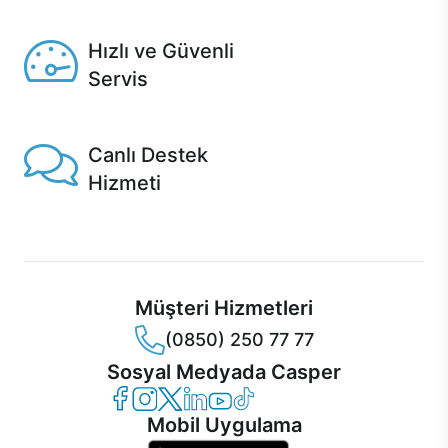
Seçili ürünlerde Aynı Gün Teslim!
Hızlı ve Güvenli
Servis
1 Saatte servis, Jet servis ve Turbo servis seçenekleri
Casper'da!
Canlı Destek
Hizmeti
Ürünlerinizle ilgili Casper Canlı Destek hizmeti her daim
sizinle.
Müşteri Hizmetleri
(0850) 250 77 77
Sosyal Medyada Casper
Casper Facebook
Casper Instagram
Casper Twitter
Casper LinkedIn
Casper YouTube
Casper TikTok
Mobil Uygulama