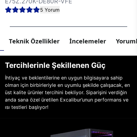
E75Z.270K-DE80R-VFE
5 Yorum
Teknik Özellikler
İncelemeler
Yoruml
Tercihlerinle Şekillenen Güç
İhtiyaç ve beklentilerine en uygun bilgisayara sahip
olman için birbirleriyle en uyumlu şekilde çalışacak, en
üst kalite ürünler tercihini bekliyor. Siparişini verdiğin
anda sana özel üretilen Excalibur’unun performans ve
ısı testleri başlıyor!