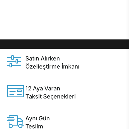
gibi özel fırsatlar Casper kullanıcılarını bekliyor.
Üstelik satın alma ve satın alma sonrasında hızlı
destek sayesinde Casper kullanıcıların her zaman
yanında!
Satın Alırken
Özelleştirme İmkanı
Casper ürünlerini satın alırken ihtiyacınıza göre
özelleştirebilirsiniz.
12 Aya Varan
Taksit Seçenekleri
Anlaşmalı kredi kartlarına 12 aya varan taksit seçenekleri
Casper'da.
Aynı Gün
Teslim