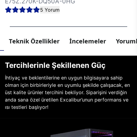
E75Z.270K-DQ50A-0HG
5 Yorum
Teknik Özellikler
İncelemeler
Yoruml
Tercihlerinle Şekillenen Güç
İhtiyaç ve beklentilerine en uygun bilgisayara sahip
olman için birbirleriyle en uyumlu şekilde çalışacak, en
üst kalite ürünler tercihini bekliyor. Siparişini verdiğin
anda sana özel üretilen Excalibur’unun performans ve
ısı testleri başlıyor!