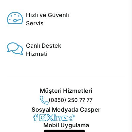
Seçili ürünlerde Aynı Gün Teslim!
Hızlı ve Güvenli
Servis
1 Saatte servis, Jet servis ve Turbo servis seçenekleri
Casper'da!
Canlı Destek
Hizmeti
Ürünlerinizle ilgili Casper Canlı Destek hizmeti her daim
sizinle.
Müşteri Hizmetleri
(0850) 250 77 77
Sosyal Medyada Casper
Casper Facebook
Casper Instagram
Casper Twitter
Casper LinkedIn
Casper YouTube
Casper TikTok
Mobil Uygulama