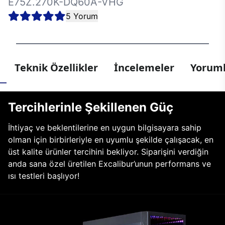
E75Z.270K-DQ60A-VHG
5 Yorum
Teknik Özellikler
İncelemeler
Yoruml
Tercihlerinle Şekillenen Güç
İhtiyaç ve beklentilerine en uygun bilgisayara sahip
olman için birbirleriyle en uyumlu şekilde çalışacak, en
üst kalite ürünler tercihini bekliyor. Siparişini verdiğin
anda sana özel üretilen Excalibur’unun performans ve
ısı testleri başlıyor!