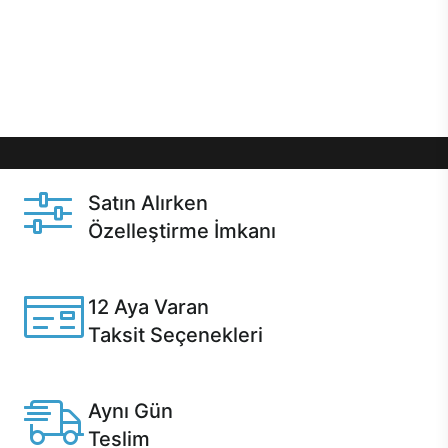
gibi özel fırsatlar Casper kullanıcılarını bekliyor.
Üstelik satın alma ve satın alma sonrasında hızlı
destek sayesinde Casper kullanıcıların her zaman
yanında!
Satın Alırken
Özelleştirme İmkanı
Casper ürünlerini satın alırken ihtiyacınıza göre
özelleştirebilirsiniz.
12 Aya Varan
Taksit Seçenekleri
Anlaşmalı kredi kartlarına 12 aya varan taksit seçenekleri
Casper'da.
Aynı Gün
Teslim