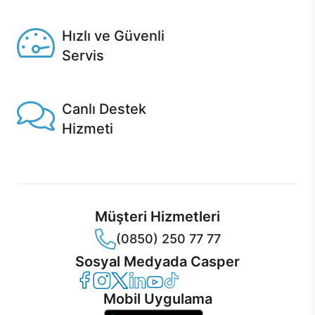
Seçili ürünlerde Aynı Gün Teslim!
Hızlı ve Güvenli
Servis
1 Saatte servis, Jet servis ve Turbo servis seçenekleri
Casper'da!
Canlı Destek
Hizmeti
Ürünlerinizle ilgili Casper Canlı Destek hizmeti her daim
sizinle.
Müşteri Hizmetleri
(0850) 250 77 77
Sosyal Medyada Casper
Casper Facebook
Casper Instagram
Casper Twitter
Casper LinkedIn
Casper YouTube
Casper TikTok
Mobil Uygulama