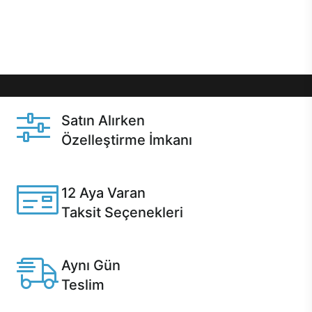
Üstelik satın alma ve satın alma sonrasında hızlı
destek sayesinde Casper kullanıcıların her zaman
yanında!
Satın Alırken
Özelleştirme İmkanı
Casper ürünlerini satın alırken ihtiyacınıza göre
özelleştirebilirsiniz.
12 Aya Varan
Taksit Seçenekleri
Anlaşmalı kredi kartlarına 12 aya varan taksit seçenekleri
Casper'da.
Aynı Gün
Teslim
Seçili ürünlerde Aynı Gün Teslim!