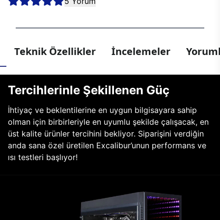
5 Yorum
Teknik Özellikler
İncelemeler
Yoruml
Tercihlerinle Şekillenen Güç
İhtiyaç ve beklentilerine en uygun bilgisayara sahip
olman için birbirleriyle en uyumlu şekilde çalışacak, en
üst kalite ürünler tercihini bekliyor. Siparişini verdiğin
anda sana özel üretilen Excalibur’unun performans ve
ısı testleri başlıyor!