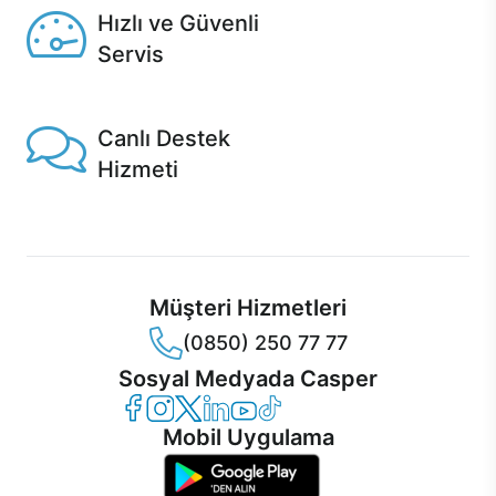
Hızlı ve Güvenli
Servis
1 Saatte servis, Jet servis ve Turbo servis seçenekleri
Casper'da!
Canlı Destek
Hizmeti
Ürünlerinizle ilgili Casper Canlı Destek hizmeti her daim
sizinle.
Müşteri Hizmetleri
(0850) 250 77 77
Sosyal Medyada Casper
Casper Facebook
Casper Instagram
Casper Twitter
Casper LinkedIn
Casper YouTube
Casper TikTok
Mobil Uygulama