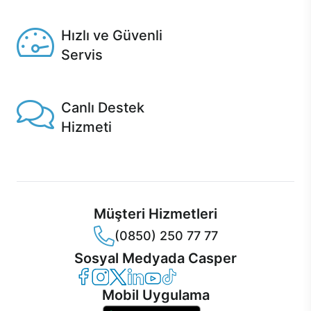
Seçili ürünlerde Aynı Gün Teslim!
Hızlı ve Güvenli
Servis
1 Saatte servis, Jet servis ve Turbo servis seçenekleri
Casper'da!
Canlı Destek
Hizmeti
Ürünlerinizle ilgili Casper Canlı Destek hizmeti her daim
sizinle.
Müşteri Hizmetleri
(0850) 250 77 77
Sosyal Medyada Casper
Casper Facebook
Casper Instagram
Casper Twitter
Casper LinkedIn
Casper YouTube
Casper TikTok
Mobil Uygulama