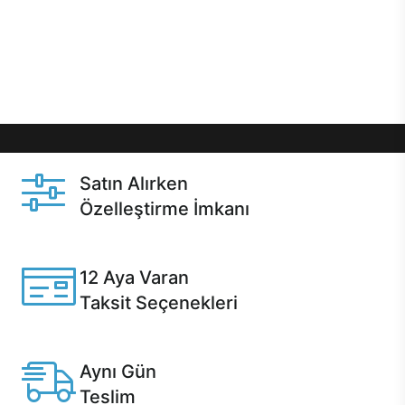
gibi özel fırsatlar Casper kullanıcılarını bekliyor.
Üstelik satın alma ve satın alma sonrasında hızlı
destek sayesinde Casper kullanıcıların her zaman
yanında!
Satın Alırken
Özelleştirme İmkanı
Casper ürünlerini satın alırken ihtiyacınıza göre
özelleştirebilirsiniz.
12 Aya Varan
Taksit Seçenekleri
Anlaşmalı kredi kartlarına 12 aya varan taksit seçenekleri
Casper'da.
Aynı Gün
Teslim