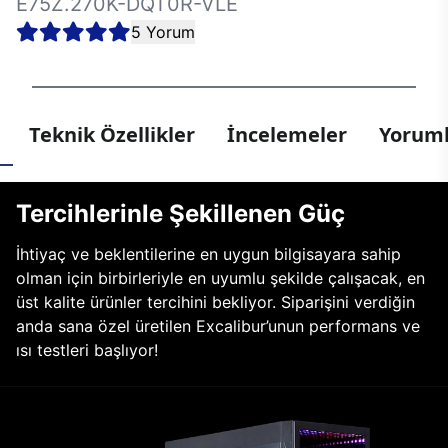
E75Z.270K-DQT0R-VLE
5 Yorum
Teknik Özellikler
İncelemeler
Yoruml
Tercihlerinle Şekillenen Güç
İhtiyaç ve beklentilerine en uygun bilgisayara sahip
olman için birbirleriyle en uyumlu şekilde çalışacak, en
üst kalite ürünler tercihini bekliyor. Siparişini verdiğin
anda sana özel üretilen Excalibur’unun performans ve
ısı testleri başlıyor!