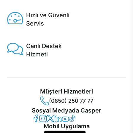
Seçili ürünlerde Aynı Gün Teslim!
Hızlı ve Güvenli
Servis
1 Saatte servis, Jet servis ve Turbo servis seçenekleri
Casper'da!
Canlı Destek
Hizmeti
Ürünlerinizle ilgili Casper Canlı Destek hizmeti her daim
sizinle.
Müşteri Hizmetleri
(0850) 250 77 77
Sosyal Medyada Casper
Casper Facebook
Casper Instagram
Casper Twitter
Casper LinkedIn
Casper YouTube
Casper TikTok
Mobil Uygulama