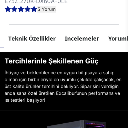
E75Z.270K-DX60A-0LE
5 Yorum
Teknik Özellikler
İncelemeler
Yoruml
Tercihlerinle Şekillenen Güç
İhtiyaç ve beklentilerine en uygun bilgisayara sahip
olman için birbirleriyle en uyumlu şekilde çalışacak, en
üst kalite ürünler tercihini bekliyor. Siparişini verdiğin
anda sana özel üretilen Excalibur’unun performans ve
ısı testleri başlıyor!