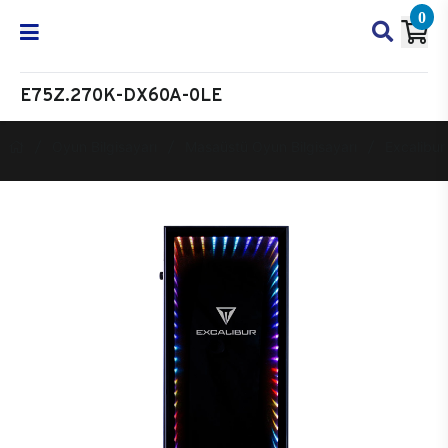
0
E75Z.270K-DX60A-0LE
Oyun Bilgisayarı
Masaüstü Oyun Bilgisayarı
Excalibur