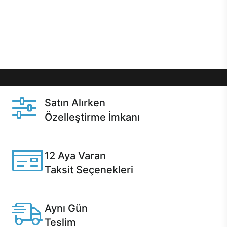
gibi özel fırsatlar Casper kullanıcılarını bekliyor.
Üstelik satın alma ve satın alma sonrasında hızlı
destek sayesinde Casper kullanıcıların her zaman
yanında!
Satın Alırken
Özelleştirme İmkanı
Casper ürünlerini satın alırken ihtiyacınıza göre
özelleştirebilirsiniz.
12 Aya Varan
Taksit Seçenekleri
Anlaşmalı kredi kartlarına 12 aya varan taksit seçenekleri
Casper'da.
Aynı Gün
Teslim