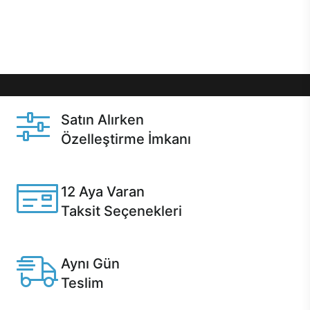
Üstelik satın alma ve satın alma sonrasında hızlı
destek sayesinde Casper kullanıcıların her zaman
yanında!
Satın Alırken
Özelleştirme İmkanı
Casper ürünlerini satın alırken ihtiyacınıza göre
özelleştirebilirsiniz.
12 Aya Varan
Taksit Seçenekleri
Anlaşmalı kredi kartlarına 12 aya varan taksit seçenekleri
Casper'da.
Aynı Gün
Teslim
Seçili ürünlerde Aynı Gün Teslim!