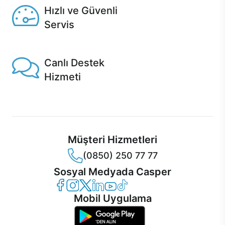
Hızlı ve Güvenli
Servis
1 Saatte servis, Jet servis ve Turbo servis seçenekleri
Casper'da!
Canlı Destek
Hizmeti
Ürünlerinizle ilgili Casper Canlı Destek hizmeti her daim
sizinle.
Müşteri Hizmetleri
(0850) 250 77 77
Sosyal Medyada Casper
Casper Facebook
Casper Instagram
Casper Twitter
Casper LinkedIn
Casper YouTube
Casper TikTok
Mobil Uygulama