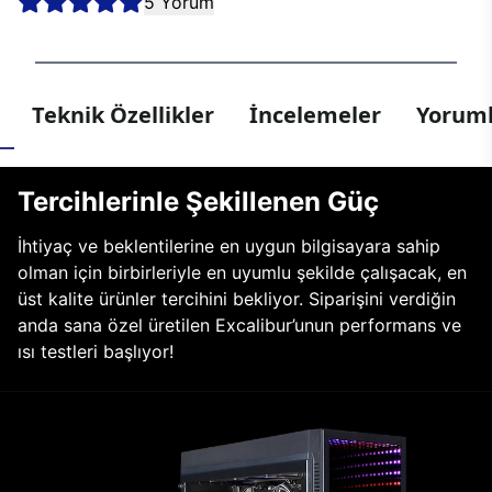
5 Yorum
Teknik Özellikler
İncelemeler
Yoruml
Tercihlerinle Şekillenen Güç
İhtiyaç ve beklentilerine en uygun bilgisayara sahip
olman için birbirleriyle en uyumlu şekilde çalışacak, en
üst kalite ürünler tercihini bekliyor. Siparişini verdiğin
anda sana özel üretilen Excalibur’unun performans ve
ısı testleri başlıyor!