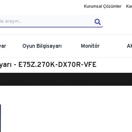
Kurumsal Çözümler
Ka
yar
Oyun Bilgisayarı
Monitör
A
ayarı - E75Z.270K-DX70R-VFE
calibur E750 Masaüstü Oyun Bilgisayarı
E75Z.270K-DX70R-VFE