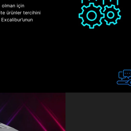
p olman için
te ürünler tercihini
n Excalibur’unun