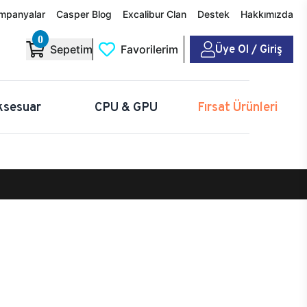
mpanyalar
Casper Blog
Excalibur Clan
Destek
Hakkımızda
0
Üye Ol / Giriş
Sepetim
Favorilerim
ksesuar
CPU & GPU
Fırsat Ürünleri