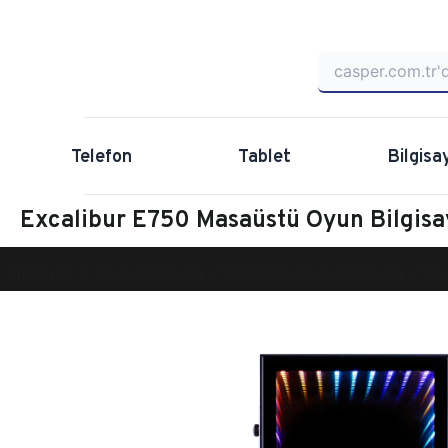
Telefon
Tablet
Bilgisa
Excalibur E750 Masaüstü Oyun Bilgis
Anasayfa
Oyun Bilgisayarı
Masaüstü Oyun Bilgisayarı
Ex