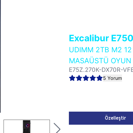
Excalibur E75
UDIMM 2TB M2 12
MASAÜSTÜ OYUN B
E75Z.270K-DX70R-VF
5 Yorum
Özelleştir