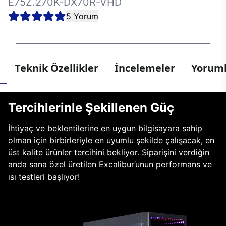
E75Z.270K-DX70R-VHD
5 Yorum
Teknik Özellikler
İncelemeler
Yoruml
Tercihlerinle Şekillenen Güç
İhtiyaç ve beklentilerine en uygun bilgisayara sahip
olman için birbirleriyle en uyumlu şekilde çalışacak, en
üst kalite ürünler tercihini bekliyor. Siparişini verdiğin
anda sana özel üretilen Excalibur’unun performans ve
ısı testleri başlıyor!