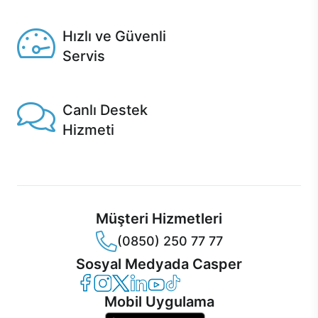
Seçili ürünlerde Aynı Gün Teslim!
Hızlı ve Güvenli
Servis
1 Saatte servis, Jet servis ve Turbo servis seçenekleri
Casper'da!
Canlı Destek
Hizmeti
Ürünlerinizle ilgili Casper Canlı Destek hizmeti her daim
sizinle.
Müşteri Hizmetleri
(0850) 250 77 77
Sosyal Medyada Casper
Casper Facebook
Casper Instagram
Casper Twitter
Casper LinkedIn
Casper YouTube
Casper TikTok
Mobil Uygulama