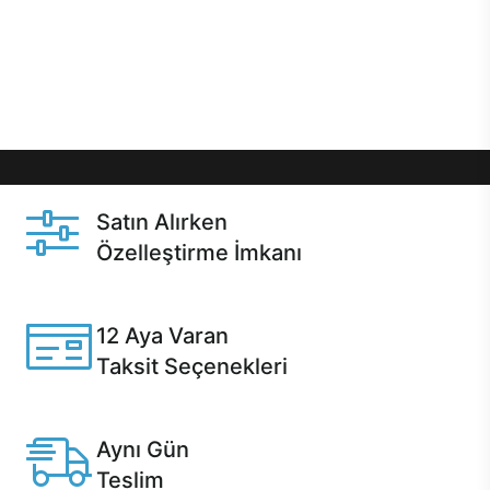
gibi özel fırsatlar Casper kullanıcılarını bekliyor.
Üstelik satın alma ve satın alma sonrasında hızlı
destek sayesinde Casper kullanıcıların her zaman
yanında!
Satın Alırken
Özelleştirme İmkanı
Casper ürünlerini satın alırken ihtiyacınıza göre
özelleştirebilirsiniz.
12 Aya Varan
Taksit Seçenekleri
Anlaşmalı kredi kartlarına 12 aya varan taksit seçenekleri
Casper'da.
Aynı Gün
Teslim