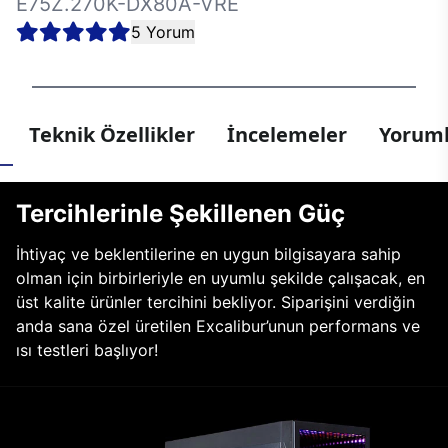
E75Z.270K-DX80A-VRE
5 Yorum
Teknik Özellikler
İncelemeler
Yoruml
Tercihlerinle Şekillenen Güç
İhtiyaç ve beklentilerine en uygun bilgisayara sahip
olman için birbirleriyle en uyumlu şekilde çalışacak, en
üst kalite ürünler tercihini bekliyor. Siparişini verdiğin
anda sana özel üretilen Excalibur’unun performans ve
ısı testleri başlıyor!