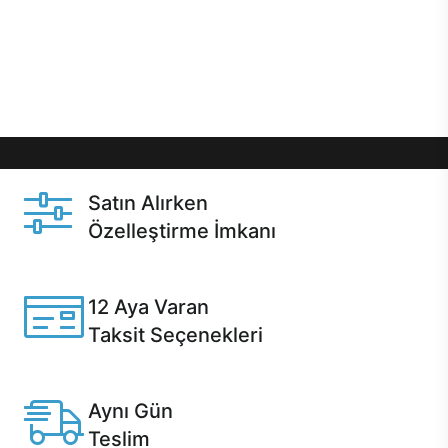
gibi özel fırsatlar Casper kullanıcılarını bekliyor.
Üstelik satın alma ve satın alma sonrasında hızlı
destek sayesinde Casper kullanıcıların her zaman
yanında!
Satın Alırken
Özelleştirme İmkanı
Casper ürünlerini satın alırken ihtiyacınıza göre
özelleştirebilirsiniz.
12 Aya Varan
Taksit Seçenekleri
Anlaşmalı kredi kartlarına 12 aya varan taksit seçenekleri
Casper'da.
Aynı Gün
Teslim