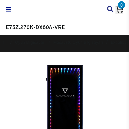
0
E75Z.270K-DX80A-VRE
Oyun Bilgisayarı
Masaüstü Oyun Bilgisayarı
Excalibur