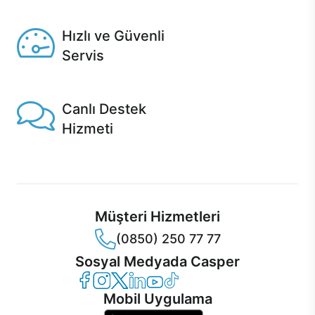
Seçili ürünlerde Aynı Gün Teslim!
Hızlı ve Güvenli
Servis
1 Saatte servis, Jet servis ve Turbo servis seçenekleri
Casper'da!
Canlı Destek
Hizmeti
Ürünlerinizle ilgili Casper Canlı Destek hizmeti her daim
sizinle.
Müşteri Hizmetleri
(0850) 250 77 77
Sosyal Medyada Casper
Casper Facebook
Casper Instagram
Casper Twitter
Casper LinkedIn
Casper YouTube
Casper TikTok
Mobil Uygulama