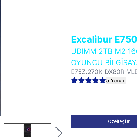
Excalibur E75
UDIMM 2TB M2 16
OYUNCU BİLGİSAY
E75Z.270K-DX80R-VL
5 Yorum
Özelleştir