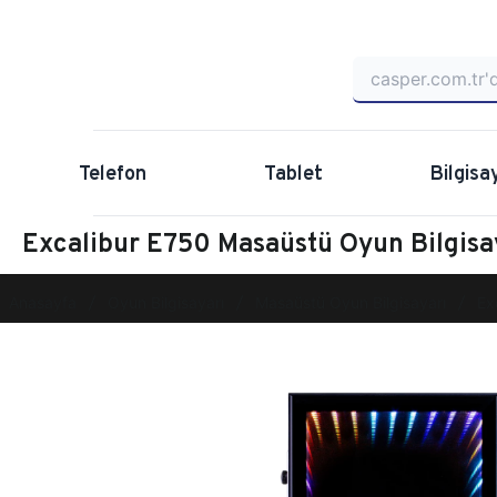
Telefon
Tablet
Bilgisa
Excalibur E750 Masaüstü Oyun Bilgis
Anasayfa
Oyun Bilgisayarı
Masaüstü Oyun Bilgisayarı
Ex