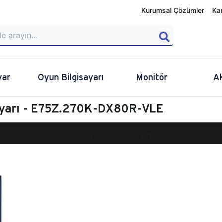
Kurumsal Çözümler
Ka
yar
Oyun Bilgisayarı
Monitör
A
ayarı - E75Z.270K-DX80R-VLE
calibur E750 Masaüstü Oyun Bilgisayarı
E75Z.270K-DX80R-VLE