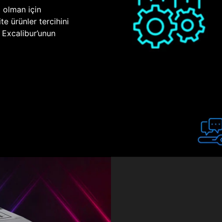
p olman için
te ürünler tercihini
n Excalibur’unun