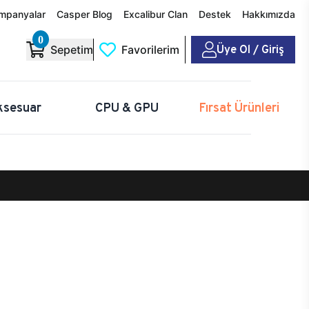
mpanyalar
Casper Blog
Excalibur Clan
Destek
Hakkımızda
0
Üye Ol / Giriş
Sepetim
Favorilerim
ksesuar
CPU & GPU
Fırsat Ürünleri