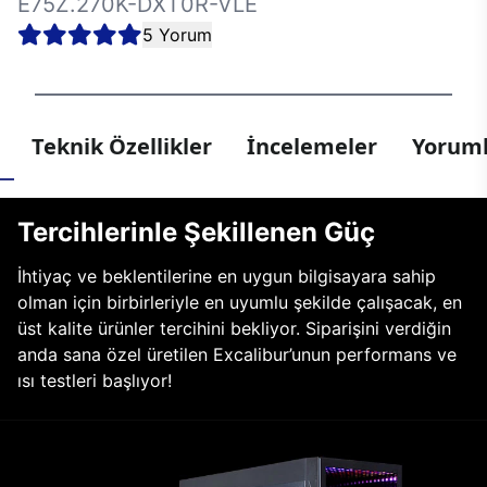
E75Z.270K-DXT0R-VLE
5 Yorum
Teknik Özellikler
İncelemeler
Yoruml
Tercihlerinle Şekillenen Güç
İhtiyaç ve beklentilerine en uygun bilgisayara sahip
olman için birbirleriyle en uyumlu şekilde çalışacak, en
üst kalite ürünler tercihini bekliyor. Siparişini verdiğin
anda sana özel üretilen Excalibur’unun performans ve
ısı testleri başlıyor!