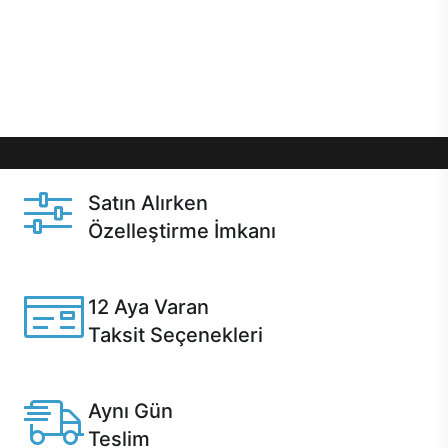
gibi özel fırsatlar Casper kullanıcılarını bekliyor.
Üstelik satın alma ve satın alma sonrasında hızlı
destek sayesinde Casper kullanıcıların her zaman
yanında!
Satın Alırken
Özelleştirme İmkanı
Casper ürünlerini satın alırken ihtiyacınıza göre
özelleştirebilirsiniz.
12 Aya Varan
Taksit Seçenekleri
Anlaşmalı kredi kartlarına 12 aya varan taksit seçenekleri
Casper'da.
Aynı Gün
Teslim