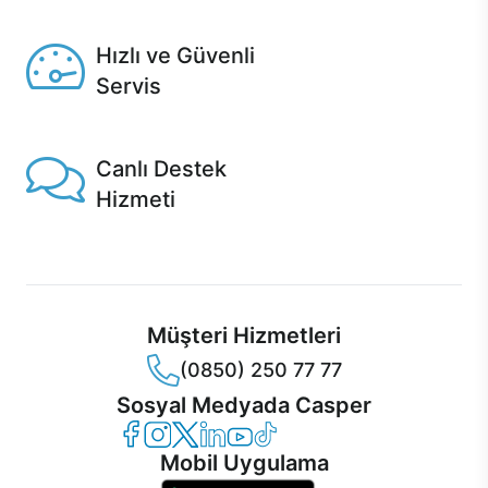
Seçili ürünlerde Aynı Gün Teslim!
Hızlı ve Güvenli
Servis
1 Saatte servis, Jet servis ve Turbo servis seçenekleri
Casper'da!
Canlı Destek
Hizmeti
Ürünlerinizle ilgili Casper Canlı Destek hizmeti her daim
sizinle.
Müşteri Hizmetleri
(0850) 250 77 77
Sosyal Medyada Casper
Casper Facebook
Casper Instagram
Casper Twitter
Casper LinkedIn
Casper YouTube
Casper TikTok
Mobil Uygulama