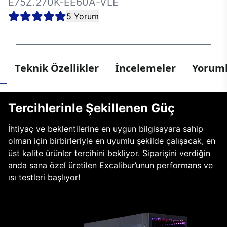
E75Z.270K-EE60A-VLE
5 Yorum
Teknik Özellikler
İncelemeler
Yoruml
Tercihlerinle Şekillenen Güç
İhtiyaç ve beklentilerine en uygun bilgisayara sahip
olman için birbirleriyle en uyumlu şekilde çalışacak, en
üst kalite ürünler tercihini bekliyor. Siparişini verdiğin
anda sana özel üretilen Excalibur’unun performans ve
ısı testleri başlıyor!