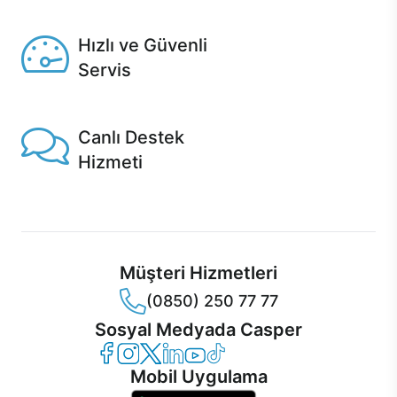
Seçili ürünlerde Aynı Gün Teslim!
Hızlı ve Güvenli
Servis
1 Saatte servis, Jet servis ve Turbo servis seçenekleri
Casper'da!
Canlı Destek
Hizmeti
Ürünlerinizle ilgili Casper Canlı Destek hizmeti her daim
sizinle.
Müşteri Hizmetleri
(0850) 250 77 77
Sosyal Medyada Casper
Casper Facebook
Casper Instagram
Casper Twitter
Casper LinkedIn
Casper YouTube
Casper TikTok
Mobil Uygulama