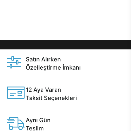
gibi özel fırsatlar Casper kullanıcılarını bekliyor.
Üstelik satın alma ve satın alma sonrasında hızlı
destek sayesinde Casper kullanıcıların her zaman
yanında!
Satın Alırken
Özelleştirme İmkanı
Casper ürünlerini satın alırken ihtiyacınıza göre
özelleştirebilirsiniz.
12 Aya Varan
Taksit Seçenekleri
Anlaşmalı kredi kartlarına 12 aya varan taksit seçenekleri
Casper'da.
Aynı Gün
Teslim