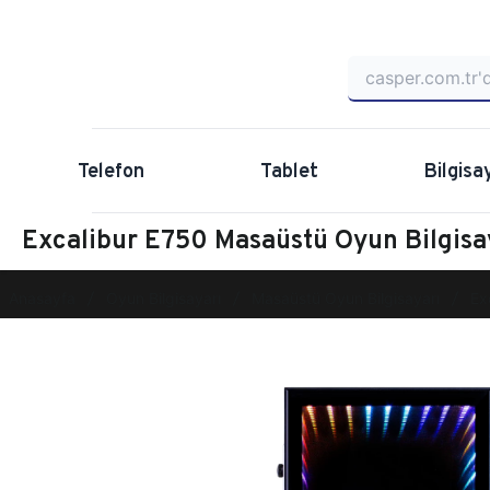
Telefon
Tablet
Bilgisa
Excalibur E750 Masaüstü Oyun Bilgis
Anasayfa
Oyun Bilgisayarı
Masaüstü Oyun Bilgisayarı
Ex