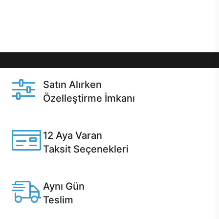
Üstelik satın alma ve satın alma sonrasında hızlı
destek sayesinde Casper kullanıcıların her zaman
yanında!
Satın Alırken
Özelleştirme İmkanı
Casper ürünlerini satın alırken ihtiyacınıza göre
özelleştirebilirsiniz.
12 Aya Varan
Taksit Seçenekleri
Anlaşmalı kredi kartlarına 12 aya varan taksit seçenekleri
Casper'da.
Aynı Gün
Teslim
Seçili ürünlerde Aynı Gün Teslim!