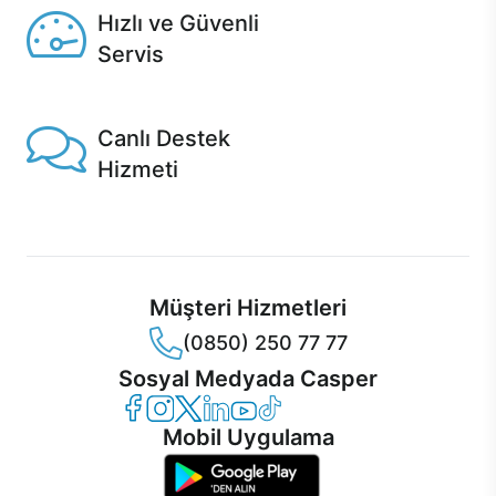
Hızlı ve Güvenli
Servis
1 Saatte servis, Jet servis ve Turbo servis seçenekleri
Casper'da!
Canlı Destek
Hizmeti
Ürünlerinizle ilgili Casper Canlı Destek hizmeti her daim
sizinle.
Müşteri Hizmetleri
(0850) 250 77 77
Sosyal Medyada Casper
Casper Facebook
Casper Instagram
Casper Twitter
Casper LinkedIn
Casper YouTube
Casper TikTok
Mobil Uygulama