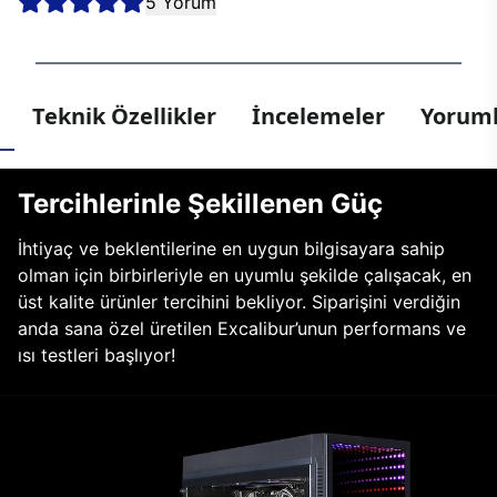
5 Yorum
Teknik Özellikler
İncelemeler
Yoruml
Tercihlerinle Şekillenen Güç
İhtiyaç ve beklentilerine en uygun bilgisayara sahip
olman için birbirleriyle en uyumlu şekilde çalışacak, en
üst kalite ürünler tercihini bekliyor. Siparişini verdiğin
anda sana özel üretilen Excalibur’unun performans ve
ısı testleri başlıyor!