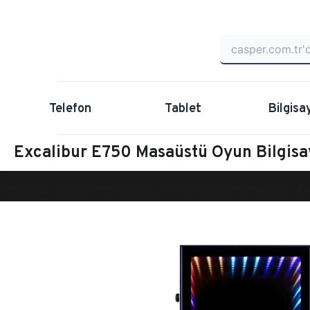
Telefon
Tablet
Bilgisa
Excalibur E750 Masaüstü Oyun Bilgi
Anasayfa
Oyun Bilgisayarı
Masaüstü Oyun Bilgisayarı
Ex