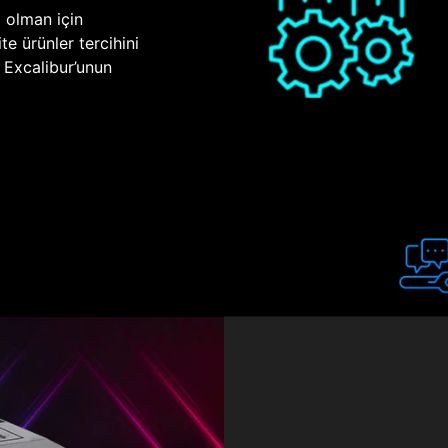
p olman için
te ürünler tercihini
n Excalibur’unun