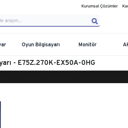
Kurumsal Çözümler
Ka
yar
Oyun Bilgisayarı
Monitör
A
sayarı - E75Z.270K-EX50A-0HG
calibur E750 Masaüstü Oyun Bilgisayarı
E75Z.270K-EX50A-0HG