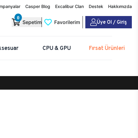
mpanyalar
Casper Blog
Excalibur Clan
Destek
Hakkımızda
0
Üye Ol / Giriş
Sepetim
Favorilerim
ksesuar
CPU & GPU
Fırsat Ürünleri