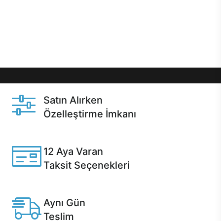
gibi özel fırsatlar Casper kullanıcılarını bekliyor.
Üstelik satın alma ve satın alma sonrasında hızlı
destek sayesinde Casper kullanıcıların her zaman
yanında!
Satın Alırken
Özelleştirme İmkanı
Casper ürünlerini satın alırken ihtiyacınıza göre
özelleştirebilirsiniz.
12 Aya Varan
Taksit Seçenekleri
Anlaşmalı kredi kartlarına 12 aya varan taksit seçenekleri
Casper'da.
Aynı Gün
Teslim