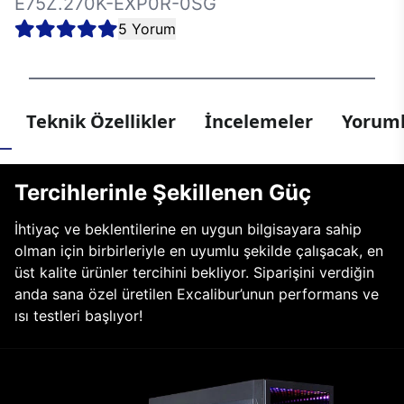
E75Z.270K-EXP0R-0SG
5 Yorum
Teknik Özellikler
İncelemeler
Yoruml
Tercihlerinle Şekillenen Güç
İhtiyaç ve beklentilerine en uygun bilgisayara sahip
olman için birbirleriyle en uyumlu şekilde çalışacak, en
üst kalite ürünler tercihini bekliyor. Siparişini verdiğin
anda sana özel üretilen Excalibur’unun performans ve
ısı testleri başlıyor!