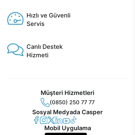
Seçili ürünlerde Aynı Gün Teslim!
Hızlı ve Güvenli
Servis
1 Saatte servis, Jet servis ve Turbo servis seçenekleri
Casper'da!
Canlı Destek
Hizmeti
Ürünlerinizle ilgili Casper Canlı Destek hizmeti her daim
sizinle.
Müşteri Hizmetleri
(0850) 250 77 77
Sosyal Medyada Casper
Casper Facebook
Casper Instagram
Casper Twitter
Casper LinkedIn
Casper YouTube
Casper TikTok
Mobil Uygulama