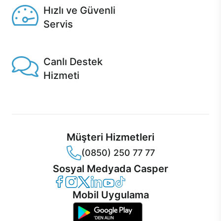
Hızlı ve Güvenli
Servis
1 Saatte servis, Jet servis ve Turbo servis seçenekleri
Casper'da!
Canlı Destek
Hizmeti
Ürünlerinizle ilgili Casper Canlı Destek hizmeti her daim
sizinle.
Müşteri Hizmetleri
(0850) 250 77 77
Sosyal Medyada Casper
Casper Facebook
Casper Instagram
Casper Twitter
Casper LinkedIn
Casper YouTube
Casper TikTok
Mobil Uygulama