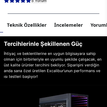
5 Yorum
Teknik Özellikler
İncelemeler
Yoruml
Tercihlerinle Şekillenen Güç
İhtiyaç ve beklentilerine en uygun bilgisayara sahip
olman için birbirleriyle en uyumlu şekilde çalışacak, en
üst kalite ürünler tercihini bekliyor. Siparişini verdiğin
anda sana özel üretilen Excalibur’unun performans ve
ısı testleri başlıyor!