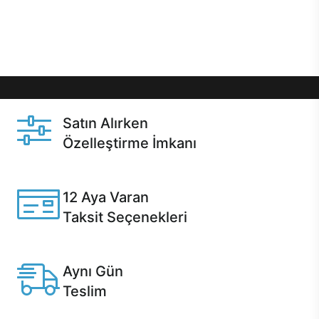
Üstelik satın alma ve satın alma sonrasında hızlı
destek sayesinde Casper kullanıcıların her zaman
yanında!
Satın Alırken
Özelleştirme İmkanı
Casper ürünlerini satın alırken ihtiyacınıza göre
özelleştirebilirsiniz.
12 Aya Varan
Taksit Seçenekleri
Anlaşmalı kredi kartlarına 12 aya varan taksit seçenekleri
Casper'da.
Aynı Gün
Teslim
Seçili ürünlerde Aynı Gün Teslim!