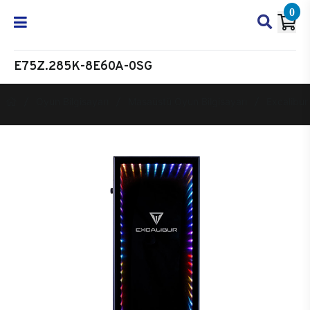
0
E75Z.285K-8E60A-0SG
Oyun Bilgisayarı
Masaüstü Oyun Bilgisayarı
Excalibur