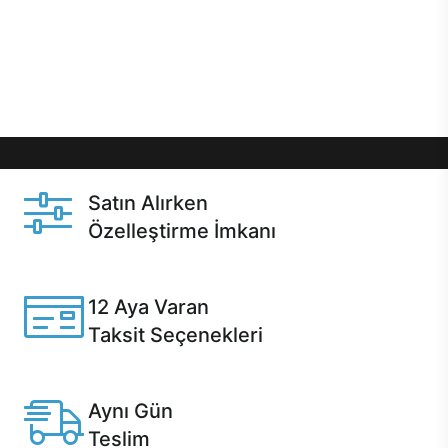
gibi özel fırsatlar Casper kullanıcılarını bekliyor.
Üstelik satın alma ve satın alma sonrasında hızlı
destek sayesinde Casper kullanıcıların her zaman
yanında!
Satın Alırken
Özelleştirme İmkanı
Casper ürünlerini satın alırken ihtiyacınıza göre
özelleştirebilirsiniz.
12 Aya Varan
Taksit Seçenekleri
Anlaşmalı kredi kartlarına 12 aya varan taksit seçenekleri
Casper'da.
Aynı Gün
Teslim