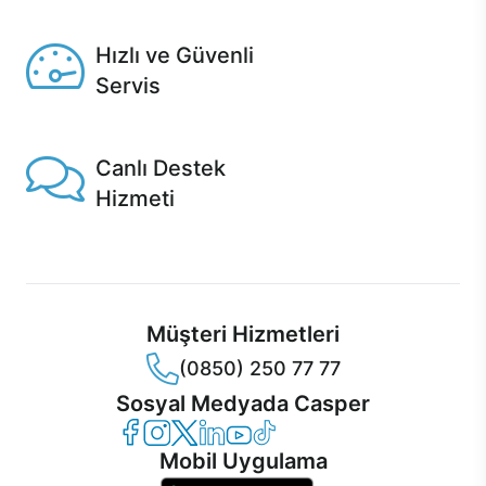
Seçili ürünlerde Aynı Gün Teslim!
Hızlı ve Güvenli
Servis
1 Saatte servis, Jet servis ve Turbo servis seçenekleri
Casper'da!
Canlı Destek
Hizmeti
Ürünlerinizle ilgili Casper Canlı Destek hizmeti her daim
sizinle.
Müşteri Hizmetleri
(0850) 250 77 77
Sosyal Medyada Casper
Casper Facebook
Casper Instagram
Casper Twitter
Casper LinkedIn
Casper YouTube
Casper TikTok
Mobil Uygulama