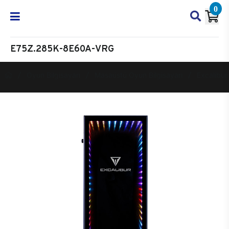
0
E75Z.285K-8E60A-VRG
Oyun Bilgisayarı
Masaüstü Oyun Bilgisayarı
Excalibur