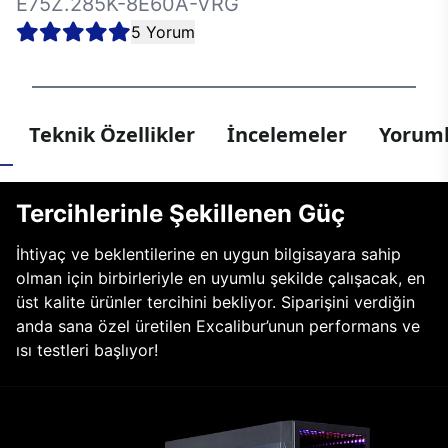
E75Z.285K-8E60A-VRG
5 Yorum
Teknik Özellikler
İncelemeler
Yoruml
Tercihlerinle Şekillenen Güç
İhtiyaç ve beklentilerine en uygun bilgisayara sahip
olman için birbirleriyle en uyumlu şekilde çalışacak, en
üst kalite ürünler tercihini bekliyor. Siparişini verdiğin
anda sana özel üretilen Excalibur’unun performans ve
ısı testleri başlıyor!