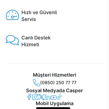
Seçili ürünlerde Aynı Gün Teslim!
Hızlı ve Güvenli
Servis
1 Saatte servis, Jet servis ve Turbo servis seçenekleri
Casper'da!
Canlı Destek
Hizmeti
Ürünlerinizle ilgili Casper Canlı Destek hizmeti her daim
sizinle.
Müşteri Hizmetleri
(0850) 250 77 77
Sosyal Medyada Casper
Casper Facebook
Casper Instagram
Casper Twitter
Casper LinkedIn
Casper YouTube
Casper TikTok
Mobil Uygulama