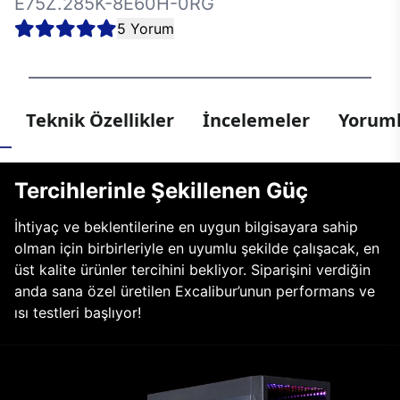
E75Z.285K-8E60H-0RG
5 Yorum
Teknik Özellikler
İncelemeler
Yoruml
Tercihlerinle Şekillenen Güç
İhtiyaç ve beklentilerine en uygun bilgisayara sahip
olman için birbirleriyle en uyumlu şekilde çalışacak, en
üst kalite ürünler tercihini bekliyor. Siparişini verdiğin
anda sana özel üretilen Excalibur’unun performans ve
ısı testleri başlıyor!