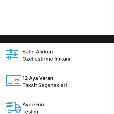
gibi özel fırsatlar Casper kullanıcılarını bekliyor.
Üstelik satın alma ve satın alma sonrasında hızlı
destek sayesinde Casper kullanıcıların her zaman
yanında!
Satın Alırken
Özelleştirme İmkanı
Casper ürünlerini satın alırken ihtiyacınıza göre
özelleştirebilirsiniz.
12 Aya Varan
Taksit Seçenekleri
Anlaşmalı kredi kartlarına 12 aya varan taksit seçenekleri
Casper'da.
Aynı Gün
Teslim